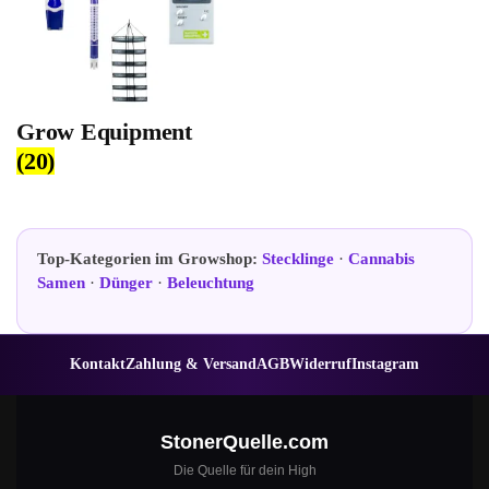
Grow Equipment
(20)
Top-Kategorien im Growshop:
Stecklinge
·
Cannabis
Samen
·
Dünger
·
Beleuchtung
Kontakt
Zahlung & Versand
AGB
Widerruf
Instagram
StonerQuelle.com
Die Quelle für dein High