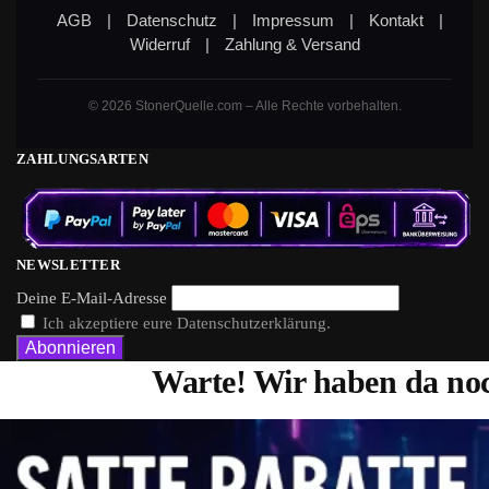
AGB
|
Datenschutz
|
Impressum
|
Kontakt
|
Widerruf
|
Zahlung & Versand
© 2026 StonerQuelle.com – Alle Rechte vorbehalten.
ZAHLUNGSARTEN
NEWSLETTER
Deine E-Mail-Adresse
Ich akzeptiere eure Datenschutzerklärung.
Warte! Wir haben da noc