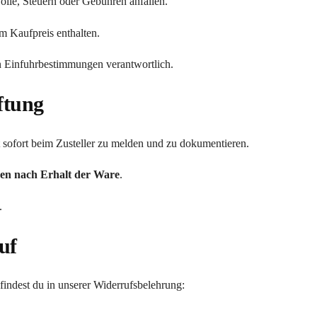
ölle, Steuern oder Gebühren anfallen.
m Kaufpreis enthalten.
len Einfuhrbestimmungen verantwortlich.
ftung
t sofort beim Zusteller zu melden und zu dokumentieren.
en nach Erhalt der Ware
.
.
uf
indest du in unserer Widerrufsbelehrung: