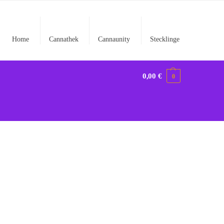
Home
Cannathek
Cannaunity
Stecklinge
0,00
€
0