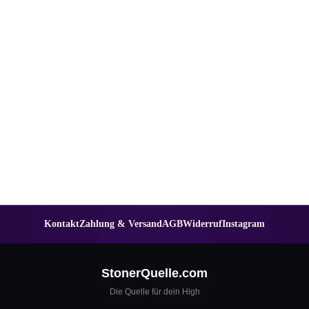
Kontakt
Zahlung & Versand
AGB
Widerruf
Instagram
StonerQuelle.com
Die Quelle für dein High