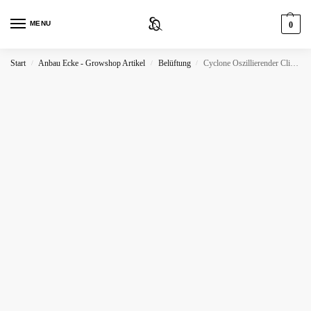
MENU
0
Start
Anbau Ecke - Growshop Artikel
Belüftung
Cyclone Oszillierender Clipventilator 20cm
/
/
/