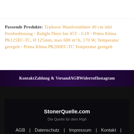
Passende Produkte:
Typhoon Wandventilator 40 cm inkl
Fernbedienung
·
Ralight Floor fan 45T - G18
·
Prima Klima
PK125EC-TC, Ø 125mm, max 680 m³/h, 170 W, Temperatur
geregelt
·
Prima Klima PK200EC-TC Temperatur geregelt
Kontakt
Zahlung & Versand
AGB
Widerruf
Instagram
StonerQuelle.com
Die Quelle für dein High
AGB
|
Datenschutz
|
Impressum
|
Kontakt
|