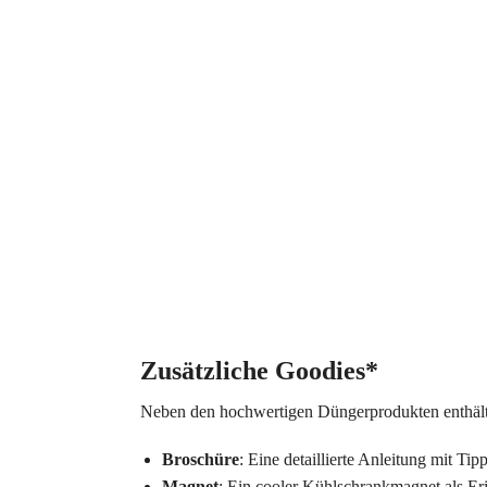
Zusätzliche Goodies*
Neben den hochwertigen Düngerprodukten enthält 
Broschüre
: Eine detaillierte Anleitung mit T
Magnet
: Ein cooler Kühlschrankmagnet als Er