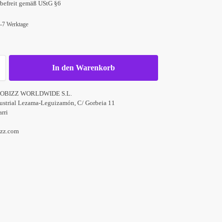
befreit gemäß UStG §6
d
 4-7 Werktage
In den Warenkorb
IOBIZZ WORLDWIDE S.L.
ustrial Lezama-Leguizamón, C/ Gorbeia 11
rri
izz.com