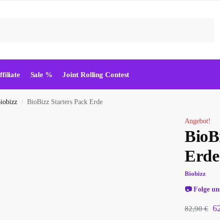
Suchen
ffiliate
Sale %
Joint Rolling Contest
iobizz
BioBizz Starters Pack Erde
/
Angebot!
BioB
Erde
Biobizz
📷
Folge un
6
82,90
€