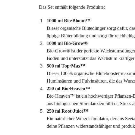
Das Set enthält folgende Produkte:
1000 ml Bio·Bloom™
Dieser organische Blütedünger sorgt dafür, d
üppige Blütenbildung und sorgt für reichhalti
1000 ml Bio·Grow®
Bio·Grow® ist der perfekte Wachstumsdünger, 
Boden und unterstützt das Wachstum kräftiger
500 ml Top·Max™
Dieser 100 % organische Blütebooster maximie
Huminsäuren und Fulvinsäuren, die das Wurze
250 ml Bio·Heaven™
Bio·Heaven™ ist ein hochwertiger Pflanzen-Bo
aus biologischen Stimulanzien hilft er, Stres
250 ml Root·Juice™
Ein natürlicher Wurzelstimulator, der aus See
deine Pflanzen widerstandsfähiger und produk