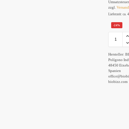
Umsatzsteuer
zzgl.
Versan
Lieferzeit: ca.
-24%
Hersteller:
B
Polígono Ind
48450 Etxeba
Spanien
office@biob
biobizz.com