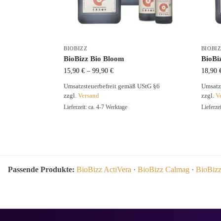
BIOBIZZ
BIOBI
BioBizz Bio Bloom
BioBi
15,90
€
–
99,90
€
18,90
Umsatzsteuerbefreit gemäß UStG §6
Umsatz
zzgl.
Versand
zzgl.
V
Lieferzeit: ca. 4-7 Werktage
Lieferze
Passende Produkte:
BioBizz ActiVera
·
BioBizz Calmag
·
BioBiz