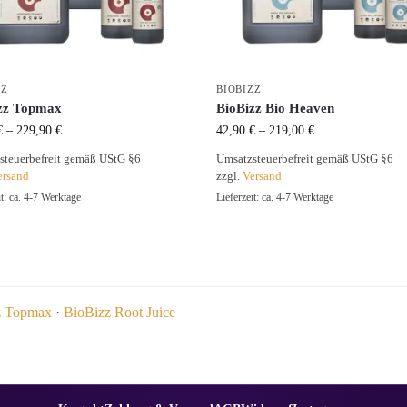
ZZ
BIOBIZZ
zz Topmax
BioBizz Bio Heaven
€
–
229,90
€
42,90
€
–
219,00
€
steuerbefreit gemäß UStG §6
Umsatzsteuerbefreit gemäß UStG §6
ersand
zzgl.
Versand
it: ca. 4-7 Werktage
Lieferzeit: ca. 4-7 Werktage
z Topmax
·
BioBizz Root Juice