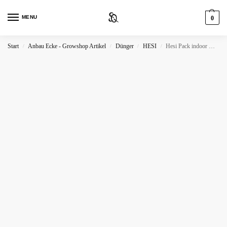
MENU
0
Start
Anbau Ecke - Growshop Artikel
Dünger
HESI
Hesi Pack indoor & outdoor
/
/
/
/