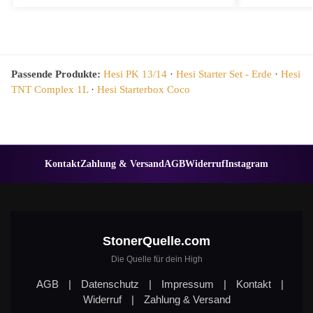
Passende Produkte:
Hesi PK 13/14
·
Hesi Starter Set - Erde
·
Hesi
TNT Complex 1L
·
Hesi Starterbox Coco
Kontakt
Zahlung & Versand
AGB
Widerruf
Instagram
StonerQuelle.com
Die Quelle für dein High
AGB
|
Datenschutz
|
Impressum
|
Kontakt
|
Widerruf
|
Zahlung & Versand