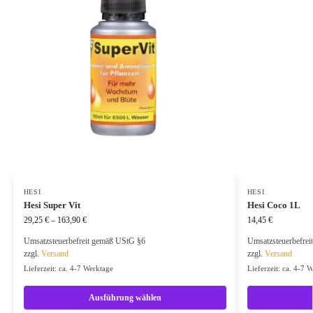
HESI
HESI
Hesi Super Vit
Hesi Coco 1L
29,25
€
–
163,90
€
14,45
€
Umsatzsteuerbefreit gemäß UStG §6
Umsatzsteuerbefre
zzgl.
Versand
zzgl.
Versand
Lieferzeit: ca. 4-7 Werktage
Lieferzeit: ca. 4-7 
Ausführung wählen