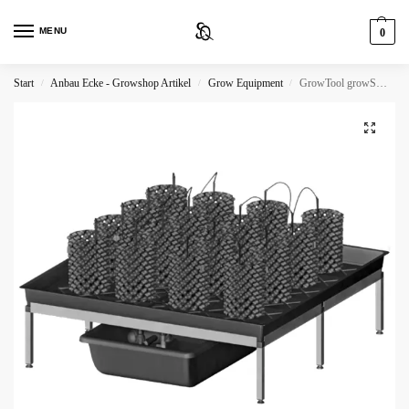
MENU
0
Start
Anbau Ecke - Growshop Artikel
Grow Equipment
GrowTool growSYSTEM AIR-POT 1.0
/
/
/