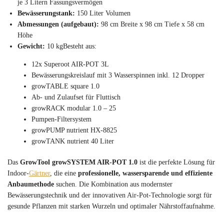
je 3 Litern Fassungsvermögen
Bewässerungstank:
150 Liter Volumen
Abmessungen (aufgebaut):
98 cm Breite x 98 cm Tiefe x 58 cm
Höhe
Gewicht:
10 kgBesteht aus:
12x Superoot AIR-POT 3L
Bewässerungskreislauf mit 3 Wasserspinnen inkl. 12 Dropper
growTABLE square 1.0
Ab- und Zulaufset für Fluttisch
growRACK modular 1.0 – 25
Pumpen-Filtersystem
growPUMP nutrient HX-8825
growTANK nutrient 40 Liter
Das
GrowTool growSYSTEM AIR-POT 1.0
ist die perfekte Lösung für
Indoor-
Gärtner
, die eine
professionelle, wassersparende und effiziente
Anbaumethode
suchen. Die Kombination aus modernster
Bewässerungstechnik und der innovativen Air-Pot-Technologie sorgt für
gesunde Pflanzen mit starken Wurzeln und optimaler Nährstoffaufnahme.