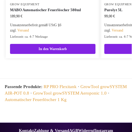
GROW EQUIPMENT
GROW EQUIPMEN
MABO Automatischer Feuerlöscher 580ml
Purolyt 5L
189,90
€
99,00
€
Umsatzsteuerbefreit gemäß UStG §6
Umsatzsteuerbefre
zzgl.
Versand
zzgl.
Versand
Lieferzeit: ca. 4-7 Werktage
Lieferzeit: ca. 4-7 
In den Warenkorb
Passende Produkte:
RP PRO Flexitank
·
GrowTool growSYSTEM
AIR-POT 0.8
·
GrowTool growSYSTEM Aeroponic 1.0
·
Automatischer Feuerlöscher 1 Kg
Kontakt
Zahlung & Versand
AGB
Widerruf
Instagram