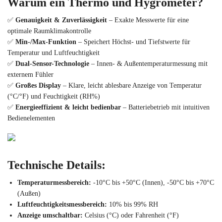
Warum ein Thermo und Hygrometer?
✅
Genauigkeit & Zuverlässigkeit
– Exakte Messwerte für eine
optimale Raumklimakontrolle
✅
Min-/Max-Funktion
– Speichert Höchst- und Tiefstwerte für
Temperatur und Luftfeuchtigkeit
✅
Dual-Sensor-Technologie
– Innen- & Außentemperaturmessung mit
externem Fühler
✅
Großes Display
– Klare, leicht ablesbare Anzeige von Temperatur
(°C/°F) und Feuchtigkeit (RH%)
✅
Energieeffizient & leicht bedienbar
– Batteriebetrieb mit intuitiven
Bedienelementen
Technische Details:
Temperaturmessbereich:
-10°C bis +50°C (Innen), -50°C bis +70°C
(Außen)
Luftfeuchtigkeitsmessbereich:
10% bis 99% RH
Anzeige umschaltbar:
Celsius (°C) oder Fahrenheit (°F)