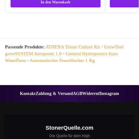
In den Warenkorb
Passende Produkte:
ATHENA Tissue Culture Kit
·
GrowTool
growSYSTEM Aeroponic 1.0
·
General Hydroponics Euro
WaterFarm
·
Automatischer Feuerlöscher 1 Kg
Kontakt
Zahlung & Versand
AGB
Widerruf
Instagram
StonerQuelle.com
Die Quelle für dein High