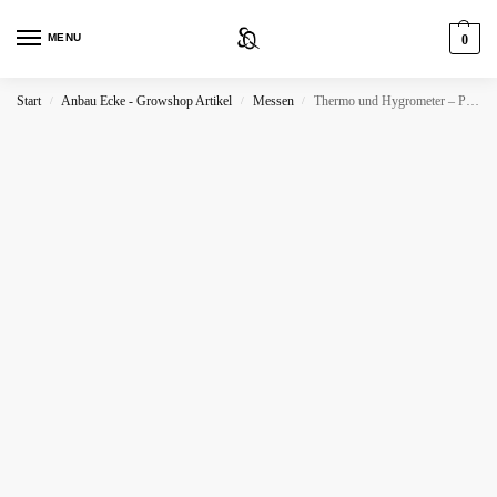
MENU
0
Start
Anbau Ecke - Growshop Artikel
Messen
Thermo und Hygrometer – Präzise Temperatur- und Luftfeuchtigkeitsmessung für optimale Klimakontrolle
/
/
/