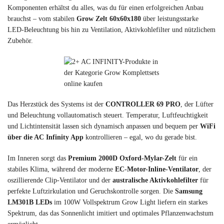
Komponenten erhältst du alles, was du für einen erfolgreichen Anbau
brauchst – vom stabilen
Grow Zelt 60x60x180
über leistungsstarke
LED-Beleuchtung bis hin zu Ventilation, Aktivkohlefilter und nützlichem
Zubehör.
Das Herzstück des Systems ist der
CONTROLLER 69 PRO
, der Lüfter
und Beleuchtung vollautomatisch steuert. Temperatur, Luftfeuchtigkeit
und Lichtintensität lassen sich dynamisch anpassen und bequem per
WiFi
über die AC Infinity App
kontrollieren – egal, wo du gerade bist.
Im Inneren sorgt das
Premium 2000D Oxford-Mylar-Zelt
für ein
stabiles Klima, während der moderne
EC-Motor-Inline-Ventilator
, der
oszillierende Clip-Ventilator und der
australische Aktivkohlefilter
für
perfekte Luftzirkulation und Geruchskontrolle sorgen. Die
Samsung
LM301B LEDs
im 100W Vollspektrum Grow Light liefern ein starkes
Spektrum, das das Sonnenlicht imitiert und optimales Pflanzenwachstum