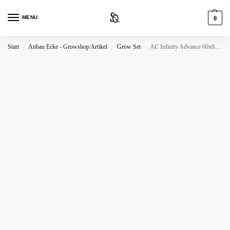
MENU
0
Start
Anbau Ecke - Growshop Artikel
Grow Set
AC Infinity Advance 60x60x180 Grow Zelt-System
/
/
/