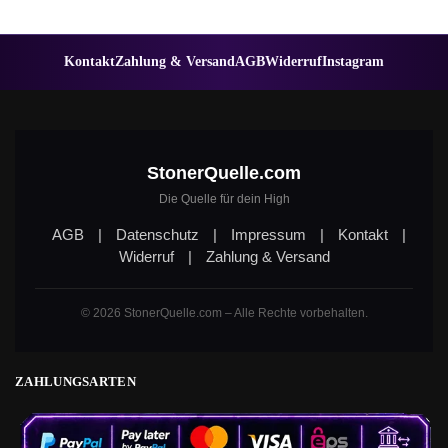
Kontakt
Zahlung & Versand
AGB
Widerruf
Instagram
StonerQuelle.com
Die Quelle für dein High
AGB
|
Datenschutz
|
Impressum
|
Kontakt
|
Widerruf
|
Zahlung & Versand
© 2026 StonerQuelle.com – Alle Rechte vorbehalten.
ZAHLUNGSARTEN