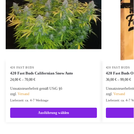
420 FAST BUDS
420 FAST BUDS
420 Fast Buds Californian Snow Auto
420 Fast Buds O
24,00
€
–
70,00
€
36,00
€
–
99,00
€
Umsatzsteuerbefreit gemäß UStG §6
Umsatzsteuerbefre
zzgl.
Versand
zzgl.
Versand
Lieferzeit: ca. 4-7 Werktage
Lieferzeit: ca. 4-7 
Ausführung wählen