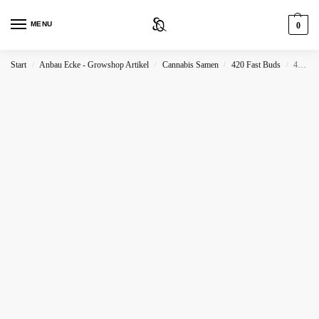
MENU
0
Start
Anbau Ecke - Growshop Artikel
Cannabis Samen
420 Fast Buds
420 Fast Buds Lemon Pie Auto
/
/
/
/