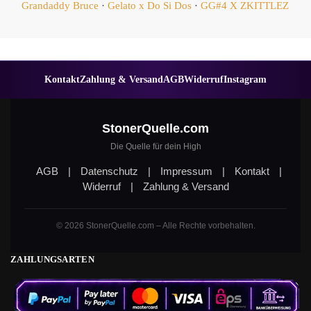
Grandaddy Bruce
·
Gelato x Do Si Dos
·
GG#4 X ZKITTLEZ
Kontakt
Zahlung & Versand
AGB
Widerruf
Instagram
StonerQuelle.com
Die Quelle für dein High
AGB
|
Datenschutz
|
Impressum
|
Kontakt
|
Widerruf
|
Zahlung & Versand
© 2026 StonerQuelle.com – Alle Rechte vorbehalten.
ZAHLUNGSARTEN