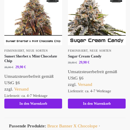
FEMINISIERT
,
NEUE SORTEN
FEMINISIERT
,
NEUE SORTEN
Sunset Sherbet x Mint Chocolate
Sugar Cream Candy
Chip
29,90
€
39,90
€
29,90
€
39,90
€
Umsatzsteuerbefreit gemäß
Umsatzsteuerbefreit gemäß
UStG §6
UStG §6
zzgl.
Versand
zzgl.
Versand
Lieferzeit: ca. 4-7 Werktage
Lieferzeit: ca. 4-7 Werktage
In den Warenkorb
In den Warenkorb
Passende Produkte:
Bruce Banner X Chocolope
·