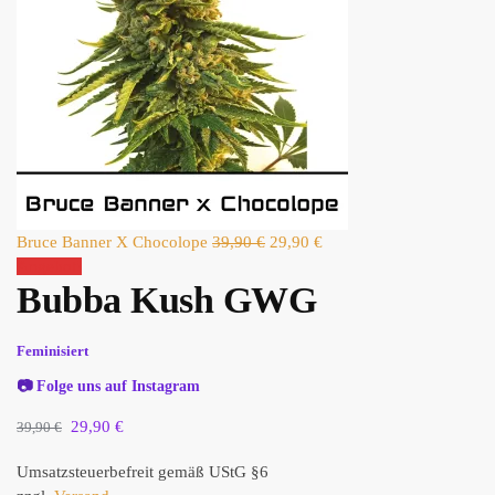
Bruce Banner X Chocolope
39,90
€
29,90
€
Angebot!
Bubba Kush GWG
Feminisiert
📷
Folge uns auf Instagram
29,90
€
39,90
€
Umsatzsteuerbefreit gemäß UStG §6