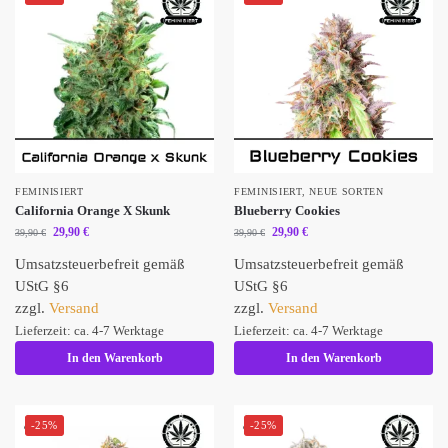
FEMINISIERT
FEMINISIERT
,
NEUE SORTEN
California Orange X Skunk
Blueberry Cookies
29,90
€
29,90
€
39,90
€
39,90
€
Umsatzsteuerbefreit gemäß
Umsatzsteuerbefreit gemäß
UStG §6
UStG §6
zzgl.
Versand
zzgl.
Versand
Lieferzeit: ca. 4-7 Werktage
Lieferzeit: ca. 4-7 Werktage
In den Warenkorb
In den Warenkorb
-25%
-25%