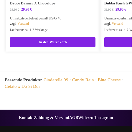
Bruce Banner X Chocolope
Bubba Kush G
29,90
€
29,90
€
39,90
€
39,90
€
Umsatzsteuerbefreit gemäß UStG §6
Umsatzsteuerbefre
zzgl.
Versand
zzgl.
Versand
Lieferzeit: ca. 4-7 Werktage
Lieferzeit: ca. 4-7 
In den Warenkorb
Passende Produkte:
Cinderella 99
·
Candy Rain
·
Blue Cheese
·
Gelato x Do Si Dos
Kontakt
Zahlung & Versand
AGB
Widerruf
Instagram