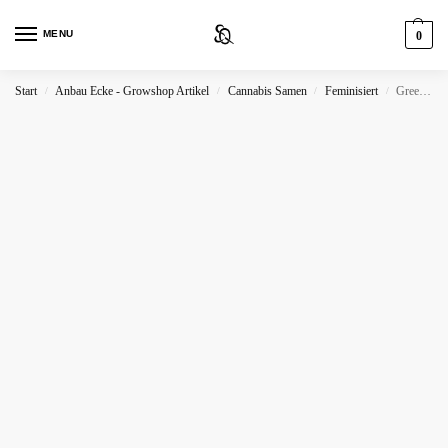
MENU
0
Start
Anbau Ecke - Growshop Artikel
Cannabis Samen
Feminisiert
Green Crack x DO SI DOS
/
/
/
/