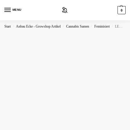
MENU
0
Start
Anbau Ecke - Growshop Artikel
Cannabis Samen
Feminisiert
LEMON OG
/
/
/
/