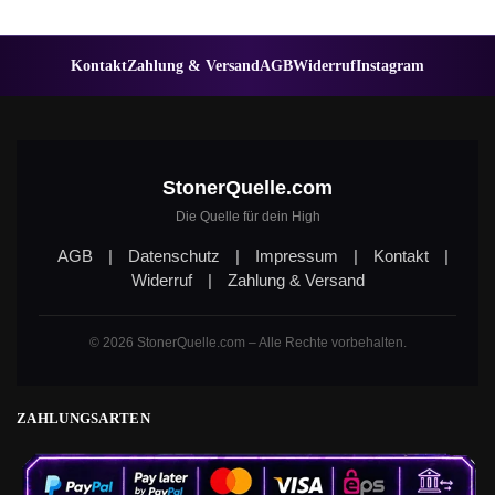
Kontakt
Zahlung & Versand
AGB
Widerruf
Instagram
StonerQuelle.com
Die Quelle für dein High
AGB
|
Datenschutz
|
Impressum
|
Kontakt
|
Widerruf
|
Zahlung & Versand
© 2026 StonerQuelle.com – Alle Rechte vorbehalten.
ZAHLUNGSARTEN