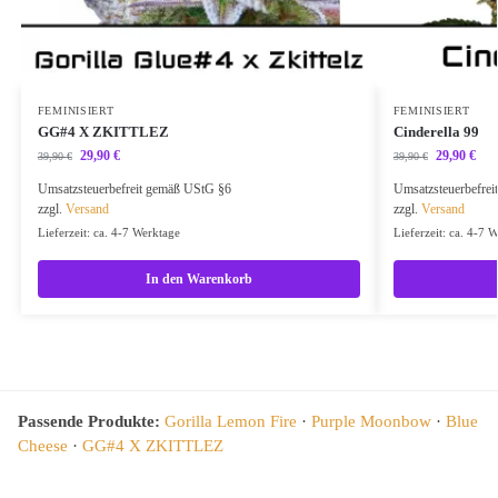
FEMINISIERT
FEMINISIERT
GG#4 X ZKITTLEZ
Cinderella 99
29,90
€
29,90
€
39,90
€
39,90
€
Umsatzsteuerbefreit gemäß UStG §6
Umsatzsteuerbefre
zzgl.
Versand
zzgl.
Versand
Lieferzeit: ca. 4-7 Werktage
Lieferzeit: ca. 4-7 
In den Warenkorb
Passende Produkte:
Gorilla Lemon Fire
·
Purple Moonbow
·
Blue
Cheese
·
GG#4 X ZKITTLEZ