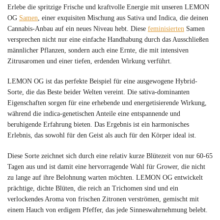
Erlebe die spritzige Frische und kraftvolle Energie mit unseren LEMON
OG
Samen
, einer exquisiten Mischung aus Sativa und Indica, die deinen
Cannabis-Anbau auf ein neues Niveau hebt. Diese
feminisierten
Samen
versprechen nicht nur eine einfache Handhabung durch das Ausschließen
männlicher Pflanzen, sondern auch eine Ernte, die mit intensiven
Zitrusaromen und einer tiefen, erdenden Wirkung verführt.
LEMON OG ist das perfekte Beispiel für eine ausgewogene Hybrid-
Sorte, die das Beste beider Welten vereint. Die sativa-dominanten
Eigenschaften sorgen für eine erhebende und energetisierende Wirkung,
während die indica-genetischen Anteile eine entspannende und
beruhigende Erfahrung bieten. Das Ergebnis ist ein harmonisches
Erlebnis, das sowohl für den Geist als auch für den Körper ideal ist.
Diese Sorte zeichnet sich durch eine relativ kurze Blütezeit von nur 60-65
Tagen aus und ist damit eine hervorragende Wahl für Grower, die nicht
zu lange auf ihre Belohnung warten möchten. LEMON OG entwickelt
prächtige, dichte Blüten, die reich an Trichomen sind und ein
verlockendes Aroma von frischen Zitronen verströmen, gemischt mit
einem Hauch von erdigem Pfeffer, das jede Sinneswahrnehmung belebt.