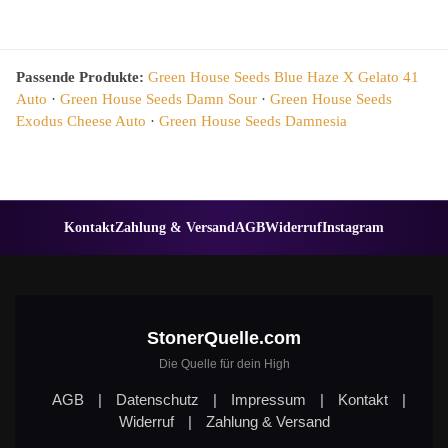
Passende Produkte:
Green House Seeds Blue Haze X Gelato 41
Auto
·
Green House Seeds Damn Sour
·
Green House Seeds
Exodus Cheese Auto
·
Green House Seeds Damnesia
Kontakt
Zahlung & Versand
AGB
Widerruf
Instagram
StonerQuelle.com
Die Quelle für dein High
AGB
|
Datenschutz
|
Impressum
|
Kontakt
|
Widerruf
|
Zahlung & Versand