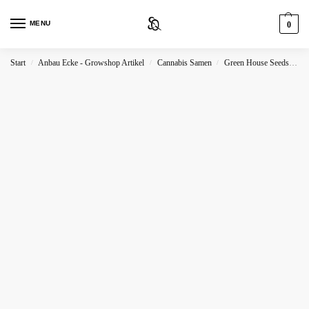
MENU
0
Start
Anbau Ecke - Growshop Artikel
Cannabis Samen
Green House Seeds
Gr
/
/
/