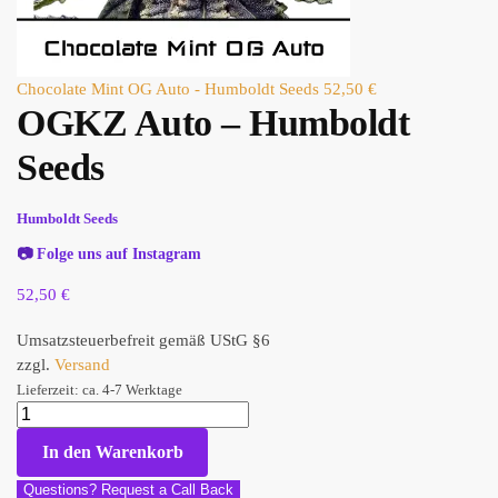
Chocolate Mint OG Auto - Humboldt Seeds
52,50
€
OGKZ Auto – Humboldt
Seeds
Humboldt Seeds
📷
Folge uns auf Instagram
52,50
€
Umsatzsteuerbefreit gemäß UStG §6
zzgl.
Versand
Lieferzeit: ca. 4-7 Werktage
In den Warenkorb
Questions? Request a Call Back