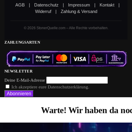
AGB
|
Datenschutz
|
Impressum
|
Kontakt
|
Widerruf
|
Zahlung & Versand
© 2026 StonerQuelle.com – Alle Rechte vorbehalten.
ZAHLUNGSARTEN
NEWSLETTER
Deine E-Mail-Adresse
Ich akzeptiere eure Datenschutzerklärung.
Warte! Wir haben da noc