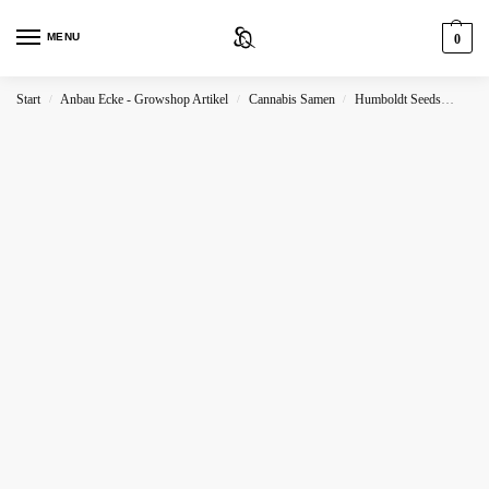
MENU
0
Start
Anbau Ecke - Growshop Artikel
Cannabis Samen
Humboldt Seeds
OGKZ
/
/
/