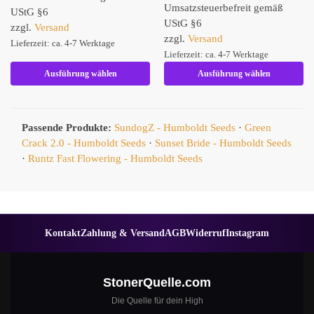
Umsatzsteuerbefreit gemäß
UStG §6
UStG §6
zzgl.
Versand
zzgl.
Versand
Lieferzeit: ca. 4-7 Werktage
Lieferzeit: ca. 4-7 Werktage
Ausführung wählen
Ausführung wählen
Passende Produkte:
SundogZ - Humboldt Seeds
·
Green
Crack 2.0 - Humboldt Seeds
·
Sunset Bride - Humboldt Seeds
·
Runtz Fast Flowering - Humboldt Seeds
Kontakt
Zahlung & Versand
AGB
Widerruf
Instagram
StonerQuelle.com
Die Quelle für dein High