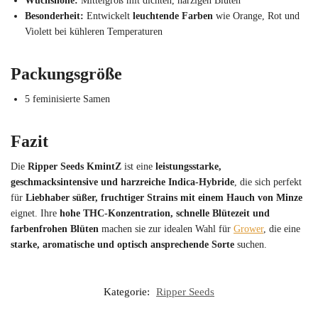
Wuchshöhe:
Mittelgroß mit dichten, harzigen Blüten
Besonderheit:
Entwickelt
leuchtende Farben
wie Orange, Rot und
Violett bei kühleren Temperaturen
Packungsgröße
5 feminisierte Samen
Fazit
Die
Ripper Seeds KmintZ
ist eine
leistungsstarke,
geschmacksintensive und harzreiche Indica-Hybride
, die sich perfekt
für
Liebhaber süßer, fruchtiger Strains mit einem Hauch von Minze
eignet. Ihre
hohe THC-Konzentration, schnelle Blütezeit und
farbenfrohen Blüten
machen sie zur idealen Wahl für
Grower
, die eine
starke, aromatische und optisch ansprechende Sorte
suchen.
Kategorie:
Ripper Seeds