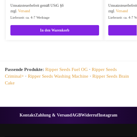
Umsatzsteuerbefreit gemäß UStG §6
Umsatzsteuerbefre
zzgl.
Versand
zzgl.
Versand
Lieferzeit: ca. 4-7 Werktage
Lieferzeit: ca. 4-7 
In den Warenkorb
Passende Produkte:
Ripper Seeds Fuel OG
·
Ripper Seeds
Criminal+
·
Ripper Seeds Washing Machine
·
Ripper Seeds Brain
Cake
Kontakt
Zahlung & Versand
AGB
Widerruf
Instagram