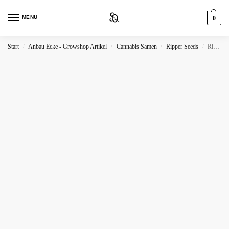
MENU
0
Start
Anbau Ecke - Growshop Artikel
Cannabis Samen
Ripper Seeds
Ripper Seeds Kmintz
/
/
/
/