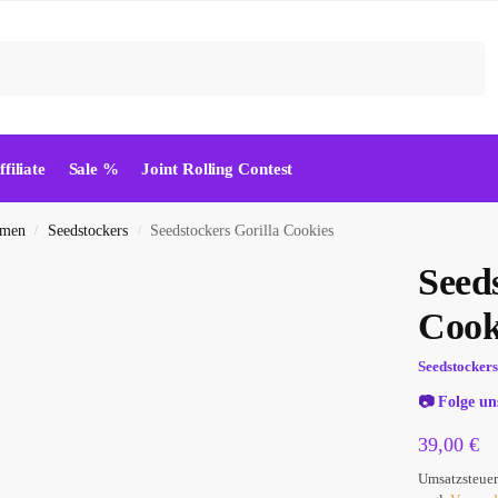
Suchen
ffiliate
Sale %
Joint Rolling Contest
amen
Seedstockers
Seedstockers Gorilla Cookies
/
/
Seeds
Cook
Seedstocker
📷
Folge un
39,00
€
Umsatzsteuer