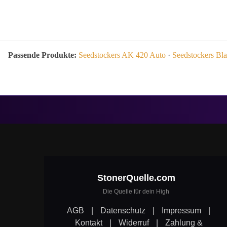
Passende Produkte:
Seedstockers AK 420 Auto
·
Seedstockers Bl
StonerQuelle.com
Die Quelle für dein High
AGB
|
Datenschutz
|
Impressum
|
Kontakt
|
Widerruf
|
Zahlung &