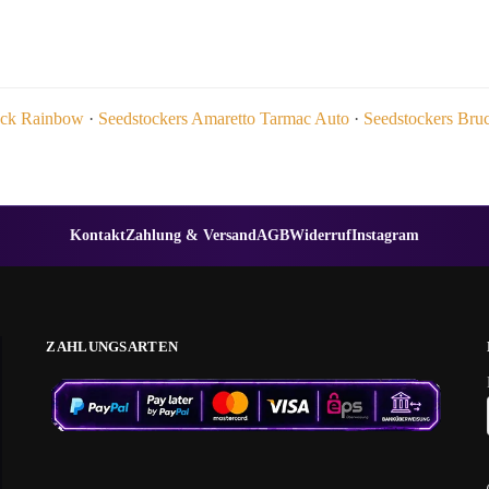
ack Rainbow
·
Seedstockers Amaretto Tarmac Auto
·
Seedstockers Bru
Kontakt
Zahlung & Versand
AGB
Widerruf
Instagram
ZAHLUNGSARTEN