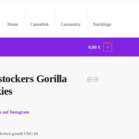
Home
Cannathek
Cannaunity
Stecklinge
0,00
€
0
tockers Gorilla
ies
s
s auf Instagram
befreit gemäß UStG §6