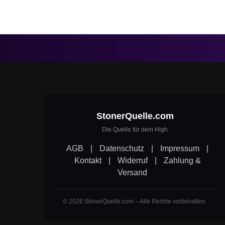
StonerQuelle.com
Die Quelle für dein High
AGB
|
Datenschutz
|
Impressum
|
Kontakt
|
Widerruf
|
Zahlung &
Versand
© 2026 StonerQuelle.com – Alle Rechte vorbehalten.