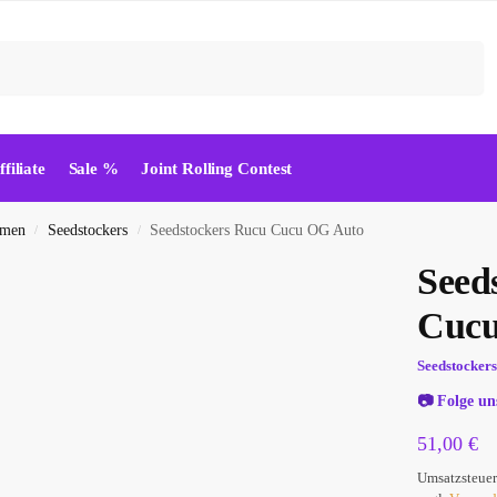
Suchen
ffiliate
Sale %
Joint Rolling Contest
amen
Seedstockers
Seedstockers Rucu Cucu OG Auto
/
/
Seed
Cucu
Seedstocker
📷
Folge un
51,00
€
Umsatzsteuer