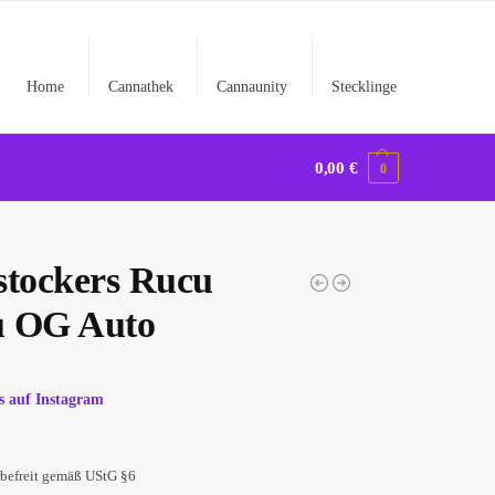
Home
Cannathek
Cannaunity
Stecklinge
0,00
€
0
stockers Rucu
 OG Auto
s
s auf Instagram
befreit gemäß UStG §6