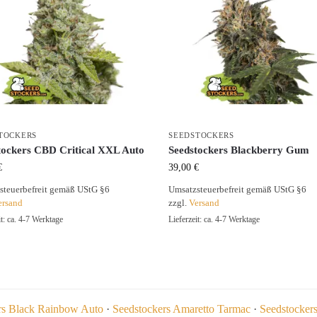
TOCKERS
SEEDSTOCKERS
tockers CBD Critical XXL Auto
Seedstockers Blackberry Gum
€
39,00
€
steuerbefreit gemäß UStG §6
Umsatzsteuerbefreit gemäß UStG §6
ersand
zzgl.
Versand
it: ca. 4-7 Werktage
Lieferzeit: ca. 4-7 Werktage
rs Black Rainbow Auto
·
Seedstockers Amaretto Tarmac
·
Seedstocker