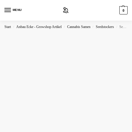
MENU
0
Start
Anbau Ecke - Growshop Artikel
Cannabis Samen
Seedstockers
Seedstockers Tropical Zmoothie Auto
/
/
/
/