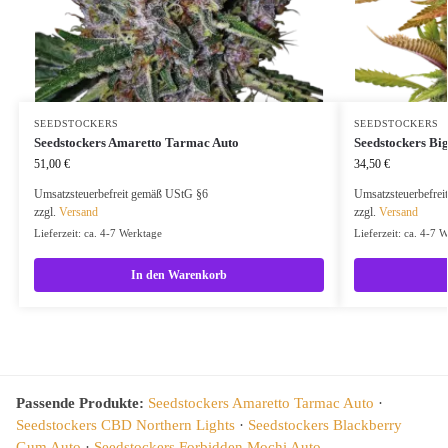
SEEDSTOCKERS
SEEDSTOCKERS
Seedstockers Amaretto Tarmac Auto
Seedstockers Big
51,00
€
34,50
€
Umsatzsteuerbefreit gemäß UStG §6
Umsatzsteuerbefre
zzgl.
Versand
zzgl.
Versand
Lieferzeit: ca. 4-7 Werktage
Lieferzeit: ca. 4-7 
In den Warenkorb
Passende Produkte:
Seedstockers Amaretto Tarmac Auto
·
Seedstockers CBD Northern Lights
·
Seedstockers Blackberry
Gum Auto
·
Seedstockers Forbidden Mochi Auto