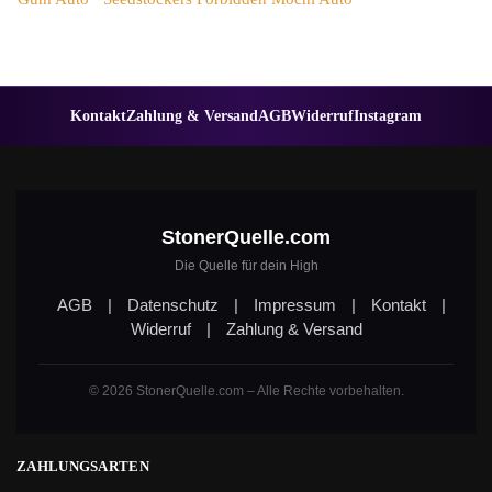
Kontakt
Zahlung & Versand
AGB
Widerruf
Instagram
StonerQuelle.com
Die Quelle für dein High
AGB
|
Datenschutz
|
Impressum
|
Kontakt
|
Widerruf
|
Zahlung & Versand
© 2026 StonerQuelle.com – Alle Rechte vorbehalten.
ZAHLUNGSARTEN