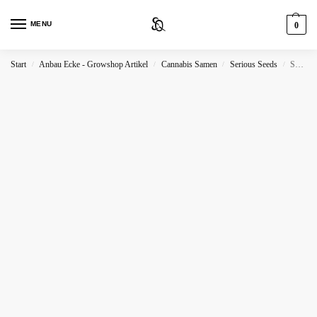
MENU
0
Start
Anbau Ecke - Growshop Artikel
Cannabis Samen
Serious Seeds
Serious Seeds Double Dutch
/
/
/
/