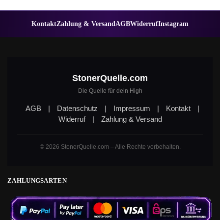
Kontakt
Zahlung & Versand
AGB
Widerruf
Instagram
StonerQuelle.com
Die Quelle für dein High
AGB
|
Datenschutz
|
Impressum
|
Kontakt
|
Widerruf
|
Zahlung & Versand
© 2026 StonerQuelle.com – Alle Rechte vorbehalten.
ZAHLUNGSARTEN