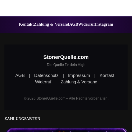
Kontakt
Zahlung & Versand
AGB
Widerruf
Instagram
StonerQuelle.com
Die Quelle für dein High
AGB
|
Datenschutz
|
Impressum
|
Kontakt
|
Widerruf
|
Zahlung & Versand
© 2026 StonerQuelle.com – Alle Rechte vorbehalten.
ZAHLUNGSARTEN