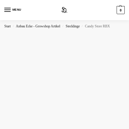
MENU
0
Start
Anbau Ecke - Growshop Artikel
Stecklinge
Candy Store RBX
/
/
/