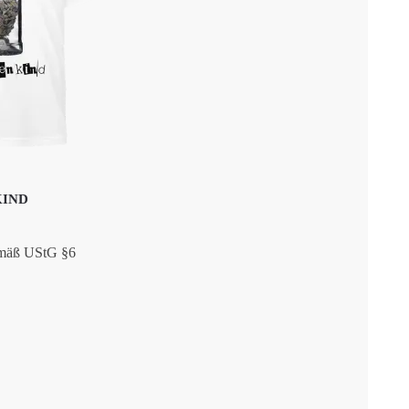
KIND
emäß UStG §6