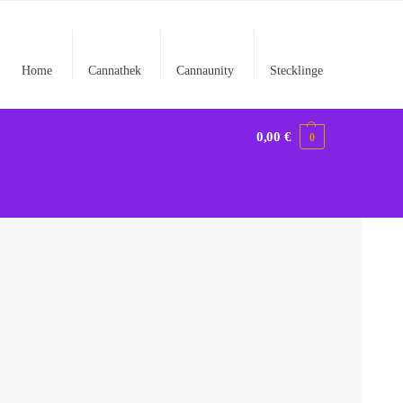
Home
Cannathek
Cannaunity
Stecklinge
0,00
€
0