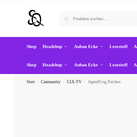
Shop
Headshop
Anbau Ecke
Lesestoff
A
Shop
Headshop
Anbau Ecke
Lesestoff
A
Start
Cannaunity
CIA-TV
AgentFrog Patches
/
/
/