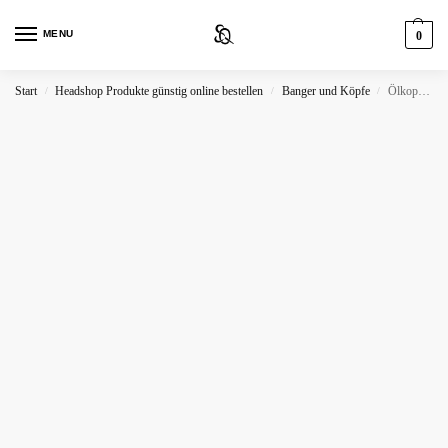
MENU
0
Start
Headshop Produkte günstig online bestellen
Banger und Köpfe
Ölkopf Honey Pot aus Quarzglas NS10
/
/
/