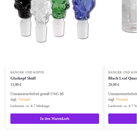
BANGER UND KÖPFE
BANGER UND KÖ
Glaskopf Skull
Black Leaf Quar
13,99
€
29,99
€
Umsatzsteuerbefreit gemäß UStG §6
Umsatzsteuerbefre
zzgl.
Versand
zzgl.
Versand
Lieferzeit: ca. 4-7 Werktage
Lieferzeit: ca. 4-7 
In den Warenkorb