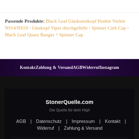
Passende Produkte:
Black Leaf Glaskunstkopf Punkte Violett
NS14/NS19
·
Glaskopf Viper durchgefärbt
·
Spinner Carb Cap
·
Black Leaf Quarz Banger + Spinner Cap
Kontakt
Zahlung & Versand
AGB
Widerruf
Instagram
StonerQuelle.com
Die Quelle für dein High
AGB
|
Datenschutz
|
Impressum
|
Kontakt
|
Widerruf
|
Zahlung & Versand