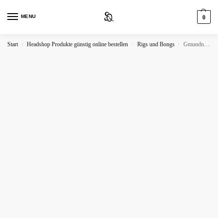
MENU
0
Start
Headshop Produkte günstig online bestellen
Rigs und Bongs
Gmundner Keramik Bong 20cm
/
/
/