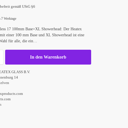
befreit gemäß UStG §6
d
 4-7 Werktage
less 17 100mm Base+XL Showerhead: Der Heatex
 mit einer 100 mm Base und XL Showerhead ist eine
 Wahl für alle, die ein…
In den Warenkorb
EATEX GLASS B.V.
onenburg 14
elven
exproducts.com
cts.com
n