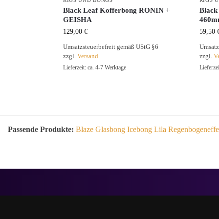
RIGS UND BONGS
RIGS 
Black Leaf Kofferbong RONIN +
Black
GEISHA
460m
129,00
€
59,50
Umsatzsteuerbefreit gemäß UStG §6
Umsatz
zzgl.
Versand
zzgl.
V
Lieferzeit: ca. 4-7 Werktage
Lieferze
Passende Produkte:
Blaze Glasbong Icebong Lila Regenbogeneffe