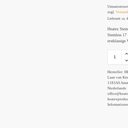
Umsatzsteuer
zzgl.
Versan
Lieferzeit: ca.
Heatex Stem
Stemless 17
erstklassige
Hersteller:
H
Laan van Kr
1183AS Amst
Niederlande
office@heat
heatexprodu
Informatione