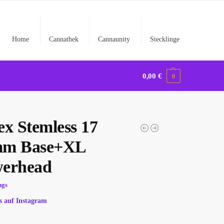
Home
Cannathek
Cannaunity
Stecklinge
0,00
€
0
ex Stemless 17
mm Base+XL
erhead
ngs
s auf Instagram