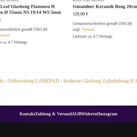
UND BONGS
RIGS UND BONGS
 Leaf Glasbong Flammen H
Gmundner Keramik Bong 20c
m Ø 55mm NS 19/14 WS 5mm
120,00
€
€
Umsatzsteuerbefreit gemäß UStG §6
steuerbefreit gemäß UStG §6
zzgl.
Versand
ersand
Lieferzeit: ca. 4-7 Werktage
it: ca. 4-7 Werktage
kt
·
Diffusorbong GAMEPAD
·
Breitseite Glasbong Zylinderbong 
Kontakt
Zahlung & Versand
AGB
Widerruf
Instagram