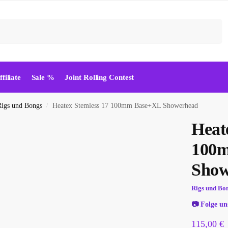
Suchen
ffiliate
Sale %
Joint Rolling Contest
Rigs und Bongs
Heatex Stemless 17 100mm Base+XL Showerhead
/
Heat
100
Show
Rigs und Bo
📷
Folge un
115,00
€