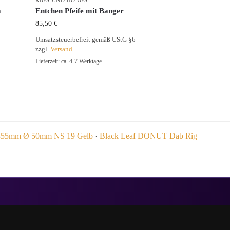
RIGS UND BONGS
m
Entchen Pfeife mit Banger
85,50
€
Umsatzsteuerbefreit gemäß UStG §6
zzgl.
Versand
Lieferzeit: ca. 4-7 Werktage
H 355mm Ø 50mm NS 19 Gelb
·
Black Leaf DONUT Dab Rig