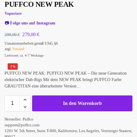
PUFFCO NEW PEAK
Vaporizer
📷
Folge uns auf Instagram
279,00
€
299,00
€
Umsatzsteuerbefreit gemäß UStG §6
zzgl.
Versand
Lieferzeit: ca. 4-7 Werktage
-7%
PUFFCO NEW PEAK: PUFFCO NEW PEAK – Die neue Generation
elektrischer Dab-Rigs Mit dem NEW PEAK bringt PUFFCO Farbe
GRAU/TITAN eine überarbeitete Version…
In den Warenkorb
Hersteller:
Puffco
support@puffco.com
1201 W. 5th Street, Suite T-800, Kalifornien, Los Angeles, Vereinigte Staaten,
90017