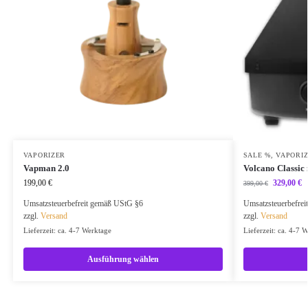
VAPORIZER
SALE %
,
VAPORI
Vapman 2.0
Volcano Classic
199,00
€
329,00
€
399,00
€
Umsatzsteuerbefreit gemäß UStG §6
Umsatzsteuerbefre
zzgl.
Versand
zzgl.
Versand
Lieferzeit: ca. 4-7 Werktage
Lieferzeit: ca. 4-7 
Ausführung wählen