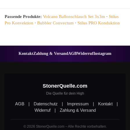
Passende Produkte:
Volcano Ballonschlauch Set 3x3m
·
Stilus
Pro Konvektion
·
Bubbler Convectum
·
Stilus PRO Konduktion
Kontakt
Zahlung & Versand
AGB
Widerruf
Instagram
StonerQuelle.com
Die Quelle für dein High
AGB
|
Datenschutz
|
Impressum
|
Kontakt
|
Widerruf
|
Zahlung & Versand
© 2026 StonerQuelle.com – Alle Rechte vorbehalten.