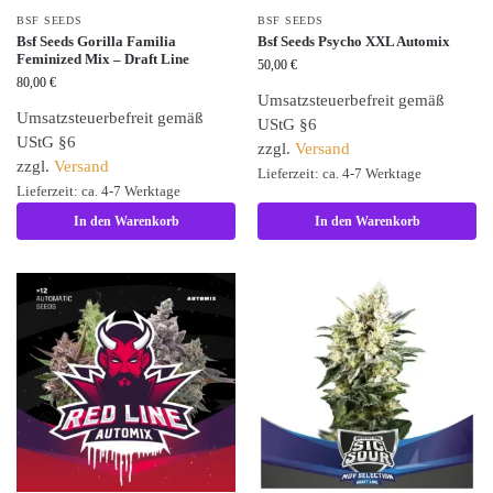
BSF SEEDS
BSF SEEDS
Bsf Seeds Gorilla Familia
Bsf Seeds Psycho XXL Automix
Feminized Mix – Draft Line
50,00
€
80,00
€
Umsatzsteuerbefreit gemäß
Umsatzsteuerbefreit gemäß
UStG §6
UStG §6
zzgl.
Versand
zzgl.
Versand
Lieferzeit: ca. 4-7 Werktage
Lieferzeit: ca. 4-7 Werktage
In den Warenkorb
In den Warenkorb