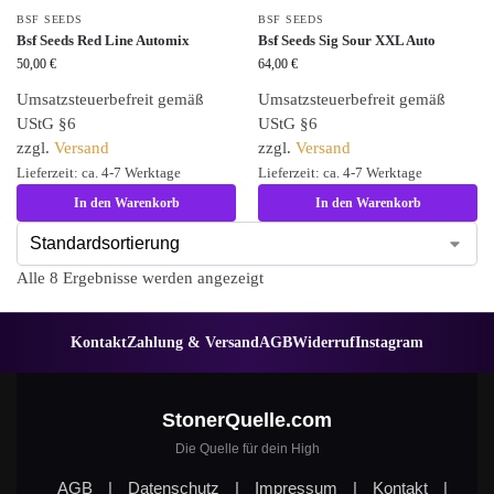
BSF SEEDS
BSF SEEDS
Bsf Seeds Red Line Automix
Bsf Seeds Sig Sour XXL Auto
50,00
€
64,00
€
Umsatzsteuerbefreit gemäß
Umsatzsteuerbefreit gemäß
UStG §6
UStG §6
zzgl.
Versand
zzgl.
Versand
Lieferzeit: ca. 4-7 Werktage
Lieferzeit: ca. 4-7 Werktage
In den Warenkorb
In den Warenkorb
Alle 8 Ergebnisse werden angezeigt
Kontakt
Zahlung & Versand
AGB
Widerruf
Instagram
StonerQuelle.com
Die Quelle für dein High
AGB
|
Datenschutz
|
Impressum
|
Kontakt
|