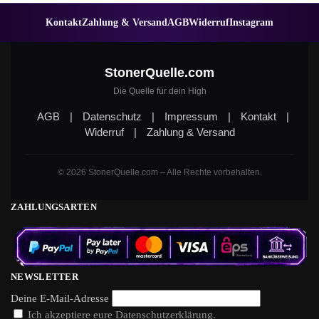
Kontakt
Zahlung & Versand
AGB
Widerruf
Instagram
StonerQuelle.com
Die Quelle für dein High
AGB
|
Datenschutz
|
Impressum
|
Kontakt
|
Widerruf
|
Zahlung & Versand
© 2026 StonerQuelle.com – Alle Rechte vorbehalten.
ZAHLUNGSARTEN
NEWSLETTER
Deine E-Mail-Adresse
Ich akzeptiere eure Datenschutzerklärung.