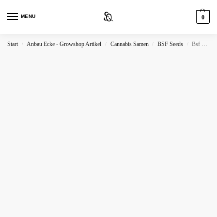
MENU
0
Start
Anbau Ecke - Growshop Artikel
Cannabis Samen
BSF Seeds
Bsf Seeds Dealer Deal XXL Automix
/
/
/
/