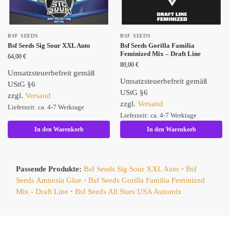
BSF SEEDS
BSF SEEDS
Bsf Seeds Sig Sour XXL Auto
Bsf Seeds Gorilla Familia
Feminized Mix – Draft Line
64,00
€
80,00
€
Umsatzsteuerbefreit gemäß
Umsatzsteuerbefreit gemäß
UStG §6
UStG §6
zzgl.
Versand
zzgl.
Versand
Lieferzeit: ca. 4-7 Werktage
Lieferzeit: ca. 4-7 Werktage
In den Warenkorb
In den Warenkorb
Passende Produkte:
Bsf Seeds Sig Sour XXL Auto
·
Bsf
Seeds Amnesia Glue
·
Bsf Seeds Gorilla Familia Feminized
Mix - Draft Line
·
Bsf Seeds All Stars USA Automix