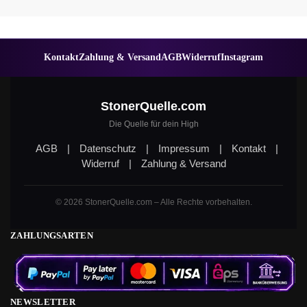
Kontakt
Zahlung & Versand
AGB
Widerruf
Instagram
StonerQuelle.com
Die Quelle für dein High
AGB
|
Datenschutz
|
Impressum
|
Kontakt
|
Widerruf
|
Zahlung & Versand
© 2026 StonerQuelle.com – Alle Rechte vorbehalten.
ZAHLUNGSARTEN
NEWSLETTER