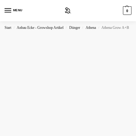
MENU
0
Start
Anbau Ecke - Growshop Artikel
Dünger
Athena
Athena Grow A+B
/
/
/
/