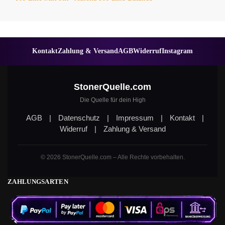
Kontakt
Zahlung & Versand
AGB
Widerruf
Instagram
StonerQuelle.com
Die Quelle für dein High
AGB
|
Datenschutz
|
Impressum
|
Kontakt
|
Widerruf
|
Zahlung & Versand
© 2026 StonerQuelle.com – Alle Rechte vorbehalten.
ZAHLUNGSARTEN