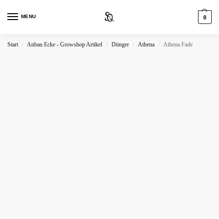
MENU
0
Start
Anbau Ecke - Growshop Artikel
Dünger
Athena
Athena Fade
/
/
/
/