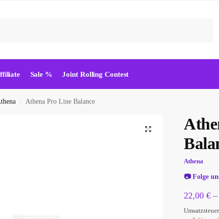
Suchen
ffiliate
Sale %
Joint Rolling Contest
thena
Athena Pro Line Balance
/
Athe
Bala
Athena
📷
Folge un
22,00
€
Umsatzsteuer