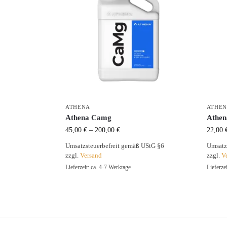
ATHENA
ATHE
Athena Camg
Athen
45,00
€
–
200,00
€
22,00
Umsatzsteuerbefreit gemäß UStG §6
Umsatz
zzgl.
Versand
zzgl.
V
Lieferzeit: ca. 4-7 Werktage
Lieferze