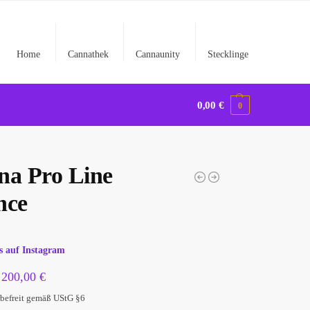
Home
Cannathek
Cannaunity
Stecklinge
0,00
€
0
na Pro Line
nce
s auf Instagram
–
200,00
€
befreit gemäß UStG §6