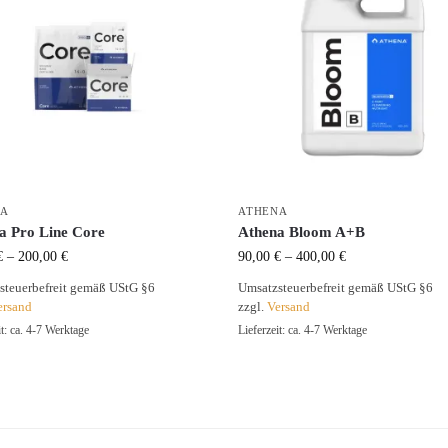
NA
ATHENA
a Pro Line Core
Athena Bloom A+B
€
–
200,00
€
90,00
€
–
400,00
€
steuerbefreit gemäß UStG §6
Umsatzsteuerbefreit gemäß UStG §6
ersand
zzgl.
Versand
it: ca. 4-7 Werktage
Lieferzeit: ca. 4-7 Werktage