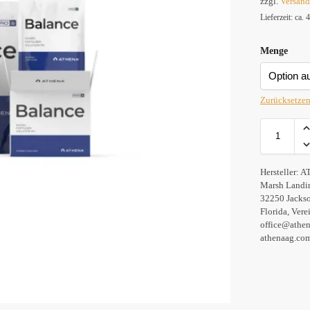
zzgl.
Versan
Lieferzeit: ca.
Menge
Zurücksetze
Hersteller:
A
Marsh Landi
32250 Jackso
Florida, Vere
office@athe
athenaag.co