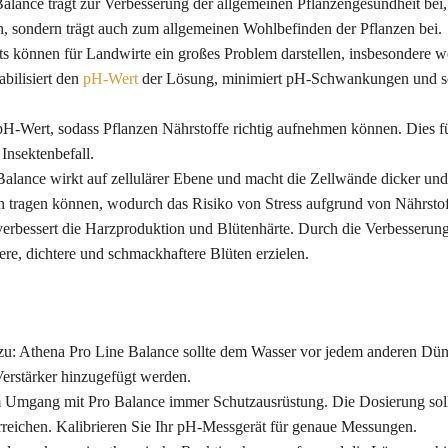
Balance trägt zur Verbesserung der allgemeinen Pflanzengesundheit bei
on, sondern trägt auch zum allgemeinen Wohlbefinden der Pflanzen bei.
 können für Landwirte ein großes Problem darstellen, insbesondere 
abilisiert den
pH-Wert
der Lösung, minimiert pH-Schwankungen und sor
pH-Wert, sodass Pflanzen Nährstoffe richtig aufnehmen können. Dies fü
 Insektenbefall.
Balance wirkt auf zellulärer Ebene und macht die Zellwände dicker und 
 tragen können, wodurch das Risiko von Stress aufgrund von Nährstof
erbessert die Harzproduktion und Blütenhärte. Durch die Verbesserung
re, dichtere und schmackhaftere Blüten erzielen.
zu: Athena Pro Line Balance sollte dem Wasser vor jedem anderen Dün
Verstärker hinzugefügt werden.
m Umgang mit Pro Balance immer Schutzausrüstung. Die Dosierung soll
reichen. Kalibrieren Sie Ihr pH-Messgerät für genaue Messungen.