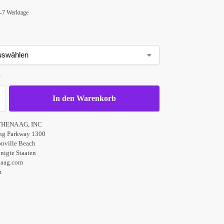
d
 4-7 Werktage
n
In den Warenkorb
THENA AG, INC
ng Parkway 1300
nville Beach
inigte Staaten
naag.com
m