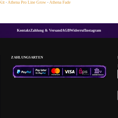
Kit
·
Athena Pro Line Grow
·
Athena Fade
Kontakt
Zahlung & Versand
AGB
Widerruf
Instagram
ZAHLUNGSARTEN