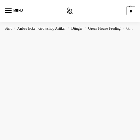
MENU
0
Start
Anbau Ecke - Growshop Artikel
Dünger
Green House Feeding
GH Feeding Bio Bloom
/
/
/
/