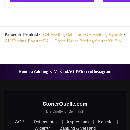
Passende Produkte:
GH Feeding Calcium
·
GH Feeding Hybrids
·
GH Feeding Booster PK+
·
Green House Feeding Starter Kit Bio
Kontakt
Zahlung & Versand
AGB
Widerruf
Instagram
StonerQuelle.com
Die Quelle für dein High
AGB
|
Datenschutz
|
Impressum
|
Kontakt
|
Widerruf
|
Zahlung & Versand