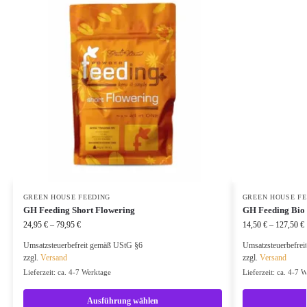
GREEN HOUSE FEEDING
GREEN HOUSE FE
GH Feeding Short Flowering
GH Feeding Bio
24,95
€
–
79,95
€
14,50
€
–
127,50
€
Umsatzsteuerbefreit gemäß UStG §6
Umsatzsteuerbefre
zzgl.
Versand
zzgl.
Versand
Lieferzeit: ca. 4-7 Werktage
Lieferzeit: ca. 4-7 
Ausführung wählen