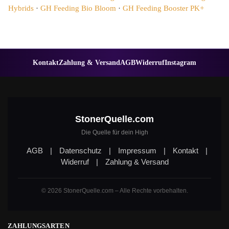
Hybrids
·
GH Feeding Bio Bloom
·
GH Feeding Booster PK+
Kontakt
Zahlung & Versand
AGB
Widerruf
Instagram
StonerQuelle.com
Die Quelle für dein High
AGB
|
Datenschutz
|
Impressum
|
Kontakt
|
Widerruf
|
Zahlung & Versand
© 2026 StonerQuelle.com – Alle Rechte vorbehalten.
ZAHLUNGSARTEN