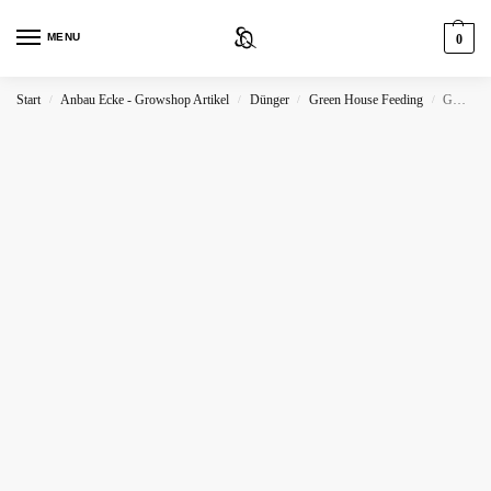
MENU
0
Start
Anbau Ecke - Growshop Artikel
Dünger
Green House Feeding
GH Feeding Calcium
/
/
/
/