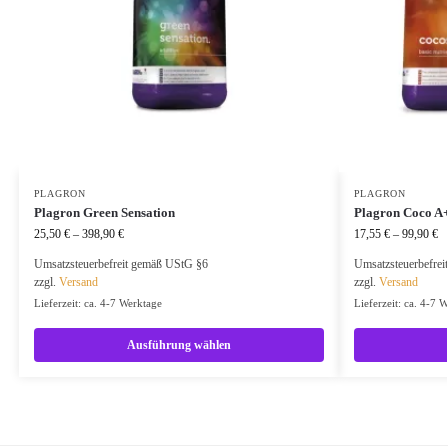
PLAGRON
PLAGRON
Plagron Green Sensation
Plagron Coco A
25,50
€
–
398,90
€
17,55
€
–
99,90
€
Umsatzsteuerbefreit gemäß UStG §6
Umsatzsteuerbefre
zzgl.
Versand
zzgl.
Versand
Lieferzeit: ca. 4-7 Werktage
Lieferzeit: ca. 4-7 
Ausführung wählen