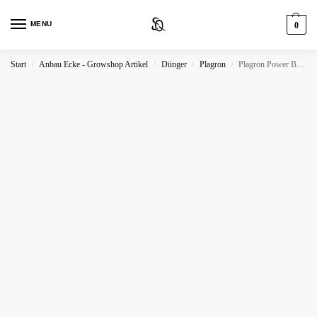
MENU
0
Start
Anbau Ecke - Growshop Artikel
Dünger
Plagron
Plagron Power Buds
/
/
/
/