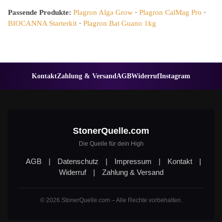
Passende Produkte:
Plagron Alga Grow
·
Plagron CalMag Pro
·
BIOCANNA Starterkit
·
Plagron Bat Guano 1kg
Kontakt
Zahlung & Versand
AGB
Widerruf
Instagram
StonerQuelle.com
Die Quelle für dein High
AGB
|
Datenschutz
|
Impressum
|
Kontakt
|
Widerruf
|
Zahlung & Versand
© 2026 StonerQuelle.com – Alle Rechte vorbehalten.