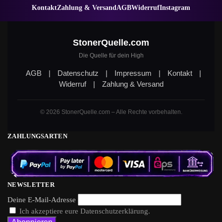
Kontakt
Zahlung & Versand
AGB
Widerruf
Instagram
StonerQuelle.com
Die Quelle für dein High
AGB
|
Datenschutz
|
Impressum
|
Kontakt
|
Widerruf
|
Zahlung & Versand
© 2026 StonerQuelle.com – Alle Rechte vorbehalten.
ZAHLUNGSARTEN
NEWSLETTER
Deine E-Mail-Adresse
Ich akzeptiere eure Datenschutzerklärung.