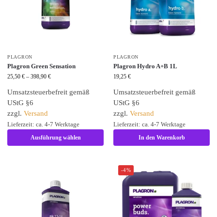
PLAGRON
PLAGRON
Plagron Green Sensation
Plagron Hydro A+B 1L
25,50
€
–
398,90
€
19,25
€
Umsatzsteuerbefreit gemäß
Umsatzsteuerbefreit gemäß
UStG §6
UStG §6
zzgl.
Versand
zzgl.
Versand
Lieferzeit: ca. 4-7 Werktage
Lieferzeit: ca. 4-7 Werktage
Ausführung wählen
In den Warenkorb
-4%