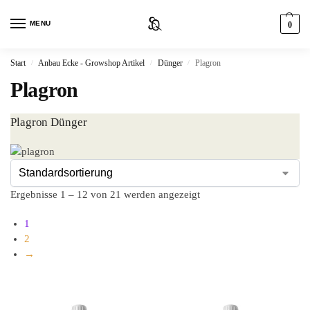
MENU
0
Start
Anbau Ecke - Growshop Artikel
Dünger
Plagron
/
/
/
Plagron
Plagron Dünger
Ergebnisse 1 – 12 von 21 werden angezeigt
1
2
→