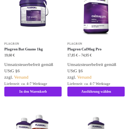
PLAGRON
PLAGRON
Plagron Bat Guano 1kg
Plagron CalMag Pro
19,60
€
17,85
€
–
74,95
€
Umsatzsteuerbefreit gemäß
Umsatzsteuerbefreit gemäß
UStG §6
UStG §6
zzgl.
Versand
zzgl.
Versand
Lieferzeit: ca. 4-7 Werktage
Lieferzeit: ca. 4-7 Werktage
In den Warenkorb
Ausführung wählen