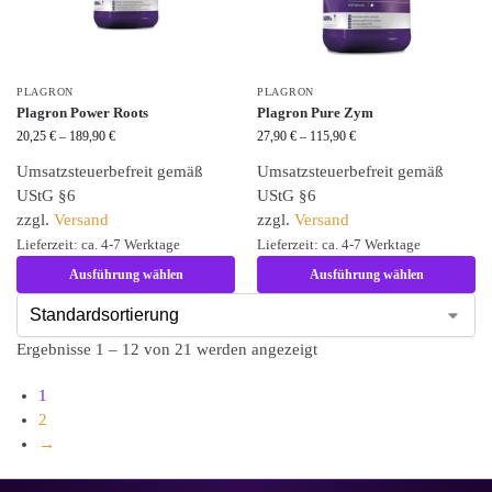
PLAGRON
PLAGRON
Plagron Power Roots
Plagron Pure Zym
20,25
€
–
189,90
€
27,90
€
–
115,90
€
Umsatzsteuerbefreit gemäß
Umsatzsteuerbefreit gemäß
UStG §6
UStG §6
zzgl.
Versand
zzgl.
Versand
Lieferzeit: ca. 4-7 Werktage
Lieferzeit: ca. 4-7 Werktage
Ausführung wählen
Ausführung wählen
Ergebnisse 1 – 12 von 21 werden angezeigt
1
2
→