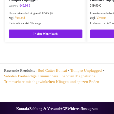
Trimpro Unplugged
Podadora Top S
649,90
€
349,90
€
699,90
€
Umsatzsteuerbefreit gemäß UStG §6
Umsatzsteuerbefre
zzgl.
Versand
zzgl.
Versand
Lieferzeit: ca. 4-7 Werktage
Lieferzeit: ca. 4-7 
In den Warenkorb
Passende Produkte:
Bud Cutter Bonsai
·
Trimpro Unplugged
·
Saboten Freihändige Trimmschere
·
Saboten Magnetische
Trimmschere mit abgewinkelten Klingen und spitzen Enden
Kontakt
Zahlung & Versand
AGB
Widerruf
Instagram