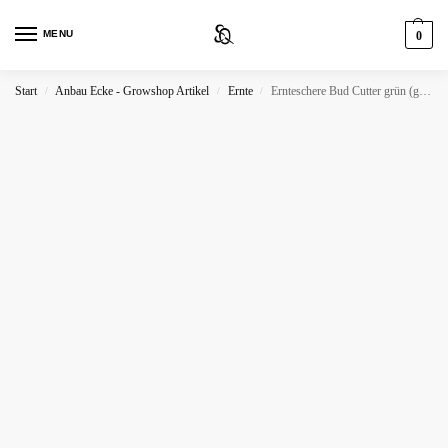
MENU
0
Start
Anbau Ecke - Growshop Artikel
Ernte
Ernteschere Bud Cutter grün (gerade)
/
/
/