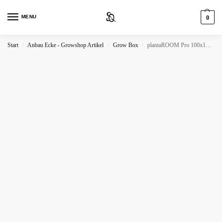
MENU
0
Start
Anbau Ecke - Growshop Artikel
Grow Box
plantaROOM Pro 100x100x200cm Camouflage
/
/
/