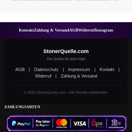
Kontakt
Zahlung & Versand
AGB
Widerruf
Instagram
StonerQuelle.com
Die Quelle für dein High
AGB
|
Datenschutz
|
Impressum
|
Kontakt
|
Widerruf
|
Zahlung & Versand
© 2026 StonerQuelle.com – Alle Rechte vorbehalten.
ZAHLUNGSARTEN