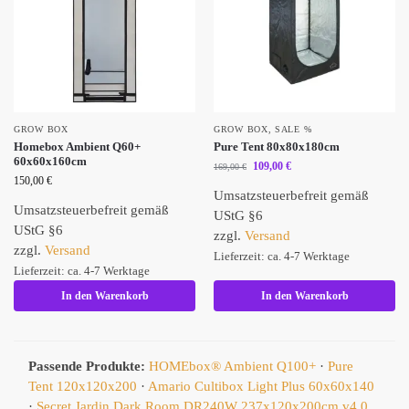
GROW BOX
GROW BOX
,
SALE %
Homebox Ambient Q60+
Pure Tent 80x80x180cm
60x60x160cm
109,00
€
169,00
€
150,00
€
Umsatzsteuerbefreit gemäß
Umsatzsteuerbefreit gemäß
UStG §6
UStG §6
zzgl.
Versand
zzgl.
Versand
Lieferzeit: ca. 4-7 Werktage
Lieferzeit: ca. 4-7 Werktage
In den Warenkorb
In den Warenkorb
Passende Produkte:
HOMEbox® Ambient Q100+
·
Pure
Tent 120x120x200
·
Amario Cultibox Light Plus 60x60x140
·
Secret Jardin Dark Room DR240W 237x120x200cm v4.0