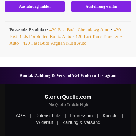
Ausführung wählen
Ausführung wählen
Passende Produkte:
420 Fast Buds Chemdawg Auto
·
420
Fast Buds Forbidden Runtz Auto
·
420 Fast Buds Blueberry
Auto
·
420 Fast Buds Afghan Kush Auto
Kontakt
Zahlung & Versand
AGB
Widerruf
Instagram
StonerQuelle.com
Die Quelle für dein High
AGB
|
Datenschutz
|
Impressum
|
Kontakt
|
Widerruf
|
Zahlung & Versand