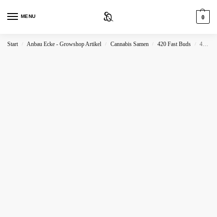
MENU
0
Start
Anbau Ecke - Growshop Artikel
Cannabis Samen
420 Fast Buds
420 Fast Buds Trainwreck Auto
/
/
/
/