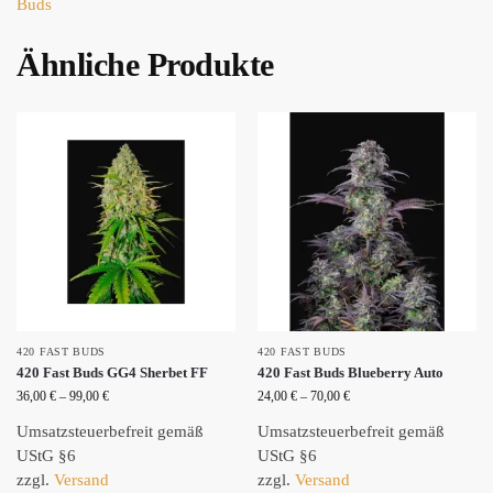
Buds
Ähnliche Produkte
420 FAST BUDS
420 FAST BUDS
420 Fast Buds GG4 Sherbet FF
420 Fast Buds Blueberry Auto
36,00
€
–
99,00
€
24,00
€
–
70,00
€
Umsatzsteuerbefreit gemäß
Umsatzsteuerbefreit gemäß
UStG §6
UStG §6
zzgl.
Versand
zzgl.
Versand