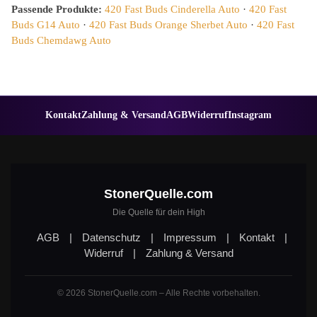
Passende Produkte:
420 Fast Buds Cinderella Auto
·
420 Fast
Buds G14 Auto
·
420 Fast Buds Orange Sherbet Auto
·
420 Fast
Buds Chemdawg Auto
Kontakt
Zahlung & Versand
AGB
Widerruf
Instagram
StonerQuelle.com
Die Quelle für dein High
AGB
|
Datenschutz
|
Impressum
|
Kontakt
|
Widerruf
|
Zahlung & Versand
© 2026 StonerQuelle.com – Alle Rechte vorbehalten.