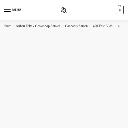
MENU
0
Start
Anbau Ecke - Growshop Artikel
Cannabis Samen
420 Fast Buds
420 Fast Buds Tropicana Cookies FF
/
/
/
/