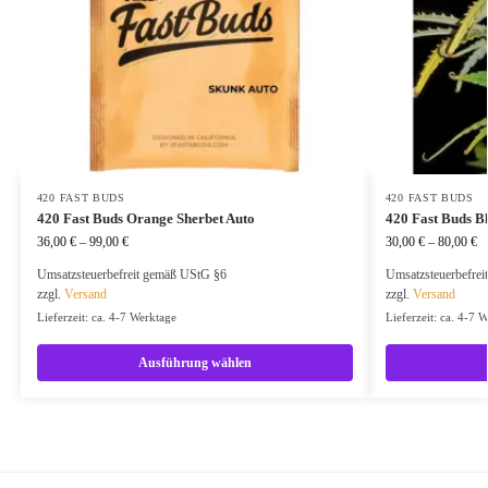
420 FAST BUDS
420 FAST BUDS
420 Fast Buds Orange Sherbet Auto
420 Fast Buds B
36,00
€
–
99,00
€
30,00
€
–
80,00
€
Umsatzsteuerbefreit gemäß UStG §6
Umsatzsteuerbefre
zzgl.
Versand
zzgl.
Versand
Lieferzeit: ca. 4-7 Werktage
Lieferzeit: ca. 4-7 
Ausführung wählen