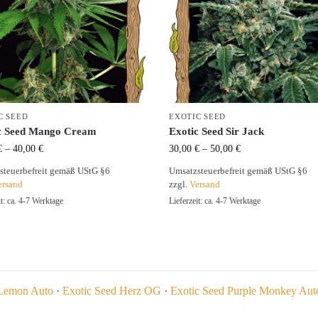
C SEED
EXOTIC SEED
c Seed Mango Cream
Exotic Seed Sir Jack
€
–
40,00
€
30,00
€
–
50,00
€
steuerbefreit gemäß UStG §6
Umsatzsteuerbefreit gemäß UStG §6
ersand
zzgl.
Versand
it: ca. 4-7 Werktage
Lieferzeit: ca. 4-7 Werktage
 Lemon Auto
·
Exotic Seed Herz OG
·
Exotic Seed Purple Monkey Aut