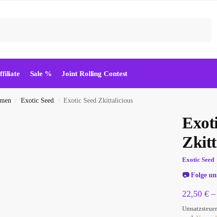
Suchen
ffiliate
Sale %
Joint Rolling Contest
amen
Exotic Seed
Exotic Seed Zkittalicious
/
/
Exot
Zkitt
Exotic Seed
📷
Folge un
22,50
€
Umsatzsteuer