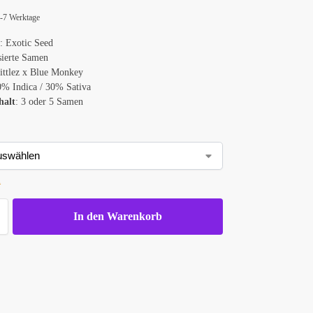
d
 4-7 Werktage
k
: Exotic Seed
sierte Samen
ittlez x Blue Monkey
0% Indica / 30% Sativa
halt
: 3 oder 5 Samen
n
In den Warenkorb