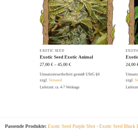
EXOTIC SEED
EXOTI
Exotic Seed Exotic Animal
Exoti
27,00
€
–
45,00
€
24,00
Umsatzsteuerbefreit gemäß UStG §6
Umsatz
zzgl.
Versand
zzgl.
V
Lieferzeit: ca. 4-7 Werktage
Lieferze
Passende Produkte:
Exotic Seed Purple Shot
·
Exotic Seed Black