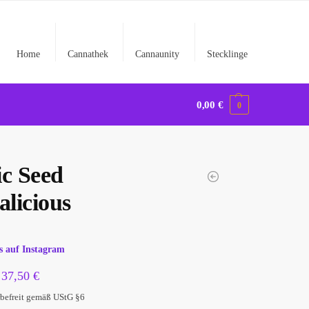
Home
Cannathek
Cannaunity
Stecklinge
0,00
€
0
ic Seed
alicious
s auf Instagram
–
37,50
€
befreit gemäß UStG §6