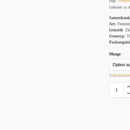
zzgl.
Versan
Lieferzeit: ca.
Samenban
Art
: Femini
Genetik
: Zk
Genotyp
: 7
Packungsin
Menge
Zurücksetze