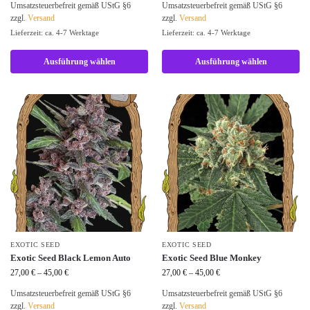
Umsatzsteuerbefreit gemäß UStG §6
Umsatzsteuerbefreit gemäß UStG §6
zzgl.
Versand
zzgl.
Versand
Lieferzeit: ca. 4-7 Werktage
Lieferzeit: ca. 4-7 Werktage
Ausführung wählen
Ausführung wählen
EXOTIC SEED
EXOTIC SEED
Exotic Seed Black Lemon Auto
Exotic Seed Blue Monkey
27,00
€
–
45,00
€
27,00
€
–
45,00
€
Umsatzsteuerbefreit gemäß UStG §6
Umsatzsteuerbefreit gemäß UStG §6
zzgl.
Versand
zzgl.
Versand