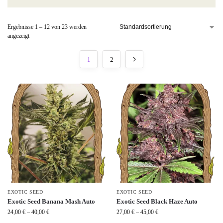
Ergebnisse 1 – 12 von 23 werden
angezeigt
1
2
EXOTIC SEED
EXOTIC SEED
Exotic Seed Banana Mash Auto
Exotic Seed Black Haze Auto
24,00
€
–
40,00
€
27,00
€
–
45,00
€