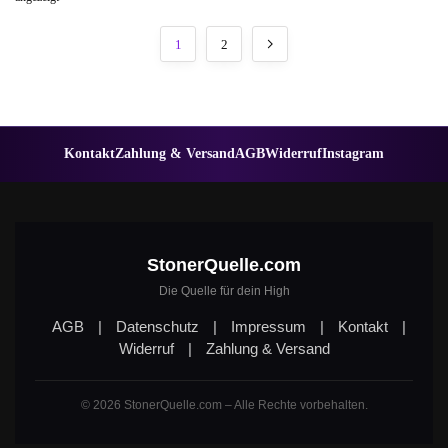
1
2
Kontakt
Zahlung & Versand
AGB
Widerruf
Instagram
StonerQuelle.com
Die Quelle für dein High
AGB
|
Datenschutz
|
Impressum
|
Kontakt
|
Widerruf
|
Zahlung & Versand
© 2026 StonerQuelle.com – Alle Rechte vorbehalten.