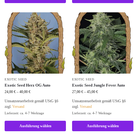
EXOTIC SEED
EXOTIC SEED
Exotic Seed Herz OG Auto
Exotic Seed Jungle Fever Auto
24,00
€
–
40,00
€
27,00
€
–
45,00
€
Umsatzsteuerbefreit gemäß UStG §6
Umsatzsteuerbefreit gemäß UStG §6
zzgl.
Versand
zzgl.
Versand
Lieferzeit: ca. 4-7 Werktage
Lieferzeit: ca. 4-7 Werktage
Ausführung wählen
Ausführung wählen