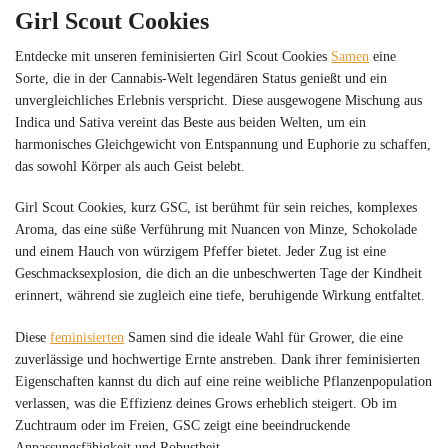
Girl Scout Cookies
Entdecke mit unseren feminisierten Girl Scout Cookies
Samen
eine
Sorte, die in der Cannabis-Welt legendären Status genießt und ein
unvergleichliches Erlebnis verspricht. Diese ausgewogene Mischung aus
Indica und Sativa vereint das Beste aus beiden Welten, um ein
harmonisches Gleichgewicht von Entspannung und Euphorie zu schaffen,
das sowohl Körper als auch Geist belebt.
Girl Scout Cookies, kurz GSC, ist berühmt für sein reiches, komplexes
Aroma, das eine süße Verführung mit Nuancen von Minze, Schokolade
und einem Hauch von würzigem Pfeffer bietet. Jeder Zug ist eine
Geschmacksexplosion, die dich an die unbeschwerten Tage der Kindheit
erinnert, während sie zugleich eine tiefe, beruhigende Wirkung entfaltet.
Diese
feminisierten
Samen sind die ideale Wahl für Grower, die eine
zuverlässige und hochwertige Ernte anstreben. Dank ihrer feminisierten
Eigenschaften kannst du dich auf eine reine weibliche Pflanzenpopulation
verlassen, was die Effizienz deines Grows erheblich steigert. Ob im
Zuchtraum oder im Freien, GSC zeigt eine beeindruckende
Anpassungsfähigkeit und Robustheit.