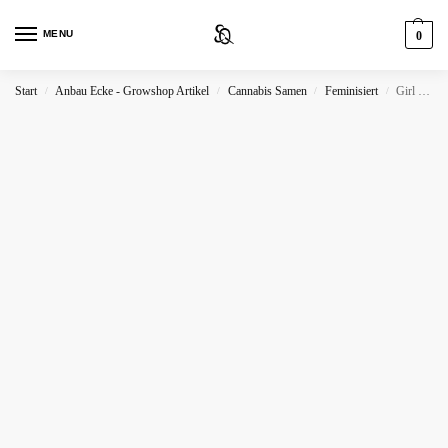
MENU
0
Start
Anbau Ecke - Growshop Artikel
Cannabis Samen
Feminisiert
Girl Scout Cookies
/
/
/
/