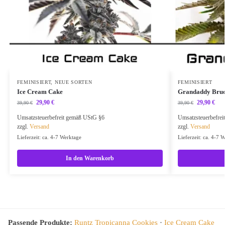
FEMINISIERT
,
NEUE SORTEN
FEMINISIERT
Ice Cream Cake
Grandaddy Bru
29,90
€
29,90
€
39,90
€
39,90
€
Umsatzsteuerbefreit gemäß UStG §6
Umsatzsteuerbefre
zzgl.
Versand
zzgl.
Versand
Lieferzeit: ca. 4-7 Werktage
Lieferzeit: ca. 4-7 
In den Warenkorb
Passende Produkte:
Runtz Tropicanna Cookies
·
Ice Cream Cake