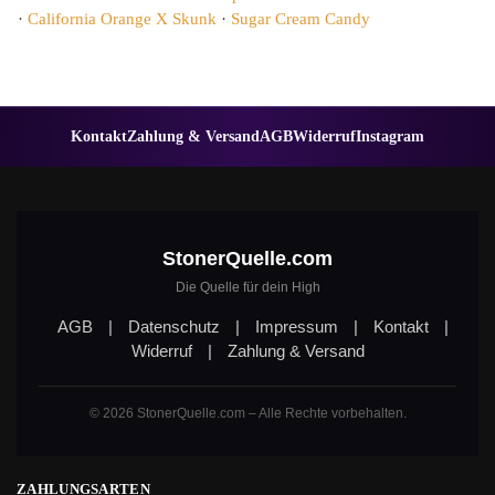
·
California Orange X Skunk
·
Sugar Cream Candy
Kontakt
Zahlung & Versand
AGB
Widerruf
Instagram
StonerQuelle.com
Die Quelle für dein High
AGB
|
Datenschutz
|
Impressum
|
Kontakt
|
Widerruf
|
Zahlung & Versand
© 2026 StonerQuelle.com – Alle Rechte vorbehalten.
ZAHLUNGSARTEN