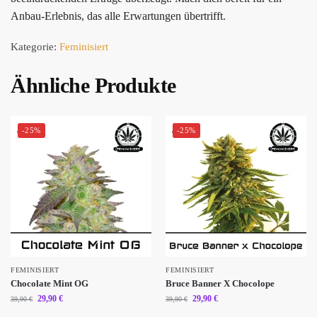
Anbau-Erlebnis, das alle Erwartungen übertrifft.
Kategorie:
Feminisiert
Ähnliche Produkte
-25%
-25%
FEMINISIERT
FEMINISIERT
Chocolate Mint OG
Bruce Banner X Chocolope
29,90
€
29,90
€
39,90
€
39,90
€