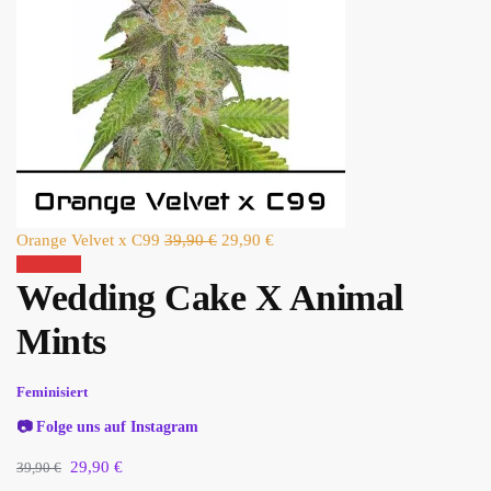
Orange Velvet x C99
39,90
€
29,90
€
Angebot!
Wedding Cake X Animal
Mints
Feminisiert
📷
Folge uns auf Instagram
29,90
€
39,90
€