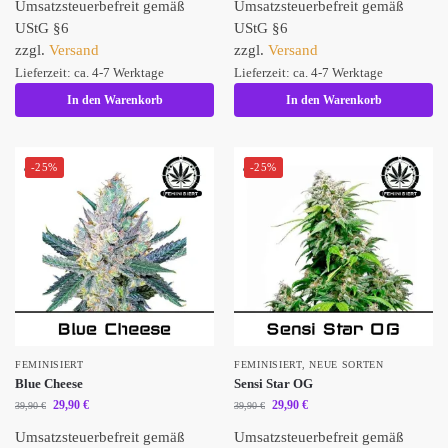
Umsatzsteuerbefreit gemäß
Umsatzsteuerbefreit gemäß
UStG §6
UStG §6
zzgl.
Versand
zzgl.
Versand
Lieferzeit: ca. 4-7 Werktage
Lieferzeit: ca. 4-7 Werktage
In den Warenkorb
In den Warenkorb
-25%
-25%
FEMINISIERT
FEMINISIERT
,
NEUE SORTEN
Blue Cheese
Sensi Star OG
29,90
€
29,90
€
39,90
€
39,90
€
Umsatzsteuerbefreit gemäß
Umsatzsteuerbefreit gemäß