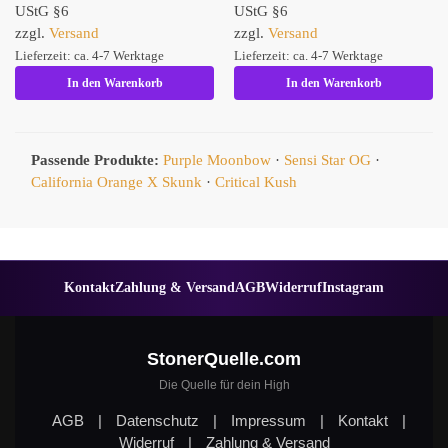
UStG §6
UStG §6
zzgl.
Versand
zzgl.
Versand
Lieferzeit: ca. 4-7 Werktage
Lieferzeit: ca. 4-7 Werktage
In den Warenkorb
In den Warenkorb
Passende Produkte:
Purple Moonbow
·
Sensi Star OG
·
California Orange X Skunk
·
Critical Kush
Kontakt
Zahlung & Versand
AGB
Widerruf
Instagram
StonerQuelle.com
Die Quelle für dein High
AGB
|
Datenschutz
|
Impressum
|
Kontakt
|
Widerruf
|
Zahlung & Versand