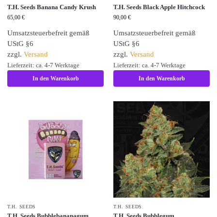
T.H. Seeds Banana Candy Krush
T.H. Seeds Black Apple Hitchcock
65,00
€
90,00
€
Umsatzsteuerbefreit gemäß
Umsatzsteuerbefreit gemäß
UStG §6
UStG §6
zzgl.
Versand
zzgl.
Versand
Lieferzeit: ca. 4-7 Werktage
Lieferzeit: ca. 4-7 Werktage
In den Warenkorb
In den Warenkorb
T.H. SEEDS
T.H. SEEDS
T.H. Seeds Bubblebananagum
T.H. Seeds Bubblegum