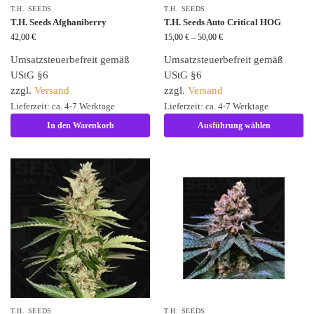
T.H. SEEDS
T.H. SEEDS
T.H. Seeds Afghaniberry
T.H. Seeds Auto Critical HOG
42,00
€
15,00
€
–
50,00
€
Umsatzsteuerbefreit gemäß
Umsatzsteuerbefreit gemäß
UStG §6
UStG §6
zzgl.
Versand
zzgl.
Versand
Lieferzeit: ca. 4-7 Werktage
Lieferzeit: ca. 4-7 Werktage
In den Warenkorb
Ausführung wählen
T.H. SEEDS
T.H. SEEDS