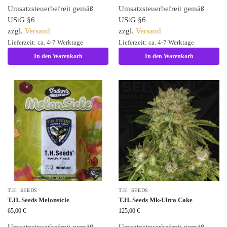
Umsatzsteuerbefreit gemäß
Umsatzsteuerbefreit gemäß
UStG §6
UStG §6
zzgl.
Versand
zzgl.
Versand
Lieferzeit: ca. 4-7 Werktage
Lieferzeit: ca. 4-7 Werktage
In den Warenkorb
In den Warenkorb
T.H. SEEDS
T.H. SEEDS
T.H. Seeds Melonsicle
T.H. Seeds Mk-Ultra Cake
65,00
€
125,00
€
Umsatzsteuerbefreit gemäß
Umsatzsteuerbefreit gemäß