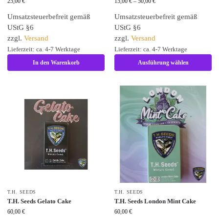
25,00
€
15,00
€
–
50,00
€
Umsatzsteuerbefreit gemäß
Umsatzsteuerbefreit gemäß
UStG §6
UStG §6
zzgl.
Versand
zzgl.
Versand
Lieferzeit: ca. 4-7 Werktage
Lieferzeit: ca. 4-7 Werktage
In den Warenkorb
Ausführung wählen
T.H. SEEDS
T.H. SEEDS
T.H. Seeds Gelato Cake
T.H. Seeds London Mint Cake
60,00
€
60,00
€