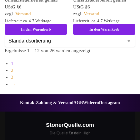
UStG §6
UStG §6
zzgl.
Versand
zzgl.
Versand
Lieferzeit: ca. 4-7 Werktage
Lieferzeit: ca. 4-7 Werktage
In den Warenkorb
In den Warenkorb
Ergebnisse 1 – 12 von 26 werden angezeigt
1
2
3
→
Kontakt
Zahlung & Versand
AGB
Widerruf
Instagram
StonerQuelle.com
Die Quelle für dein High