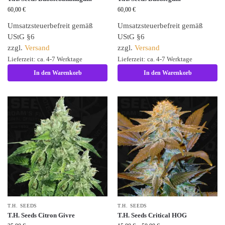
60,00
€
60,00
€
Umsatzsteuerbefreit gemäß
Umsatzsteuerbefreit gemäß
UStG §6
UStG §6
zzgl.
Versand
zzgl.
Versand
Lieferzeit: ca. 4-7 Werktage
Lieferzeit: ca. 4-7 Werktage
In den Warenkorb
In den Warenkorb
T.H. SEEDS
T.H. SEEDS
T.H. Seeds Citron Givre
T.H. Seeds Critical HOG