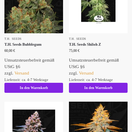
T.H. SEEDS
T.H. SEEDS
T.H. Seeds Bubblegum
T.H. Seeds Shiloh Z
60,00
€
75,00
€
Umsatzsteuerbefreit gemäß
Umsatzsteuerbefreit gemäß
UStG §6
UStG §6
zzgl.
Versand
zzgl.
Versand
Lieferzeit: ca. 4-7 Werktage
Lieferzeit: ca. 4-7 Werktage
In den Warenkorb
In den Warenkorb