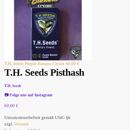
T.H. Seeds Purple Banana Cream
60,00
€
T.H. Seeds Pisthash
T.H. Seeds
📷
Folge uns auf Instagram
60,00
€
Umsatzsteuerbefreit gemäß UStG §6
zzgl.
Versand