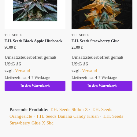
T.H. SEEDS
T.H. SEEDS
T.H. Seeds Black Apple Hitchcock
T.H. Seeds Strawberry Glue
90,00
€
25,00
€
Umsatzsteuerbefreit gemäß
Umsatzsteuerbefreit gemäß
UStG §6
UStG §6
zzgl.
Versand
zzgl.
Versand
Lieferzeit: ca. 4-7 Werktage
Lieferzeit: ca. 4-7 Werktage
In den Warenkorb
In den Warenkorb
Passende Produkte:
T.H. Seeds Shiloh Z
·
T.H. Seeds
Orangesicle
·
T.H. Seeds Banana Candy Krush
·
T.H. Seeds
Strawberry Glue X Sbc