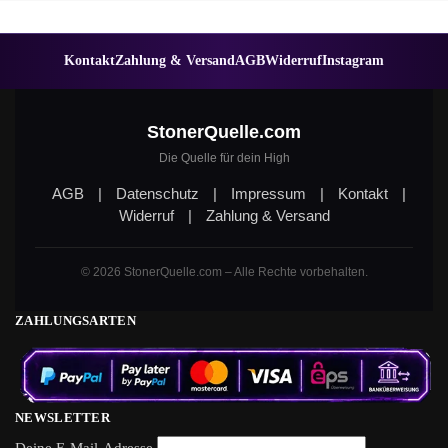
Kontakt
Zahlung & Versand
AGB
Widerruf
Instagram
StonerQuelle.com
Die Quelle für dein High
AGB
|
Datenschutz
|
Impressum
|
Kontakt
|
Widerruf
|
Zahlung & Versand
© 2026 StonerQuelle.com – Alle Rechte vorbehalten.
ZAHLUNGSARTEN
NEWSLETTER
Deine E-Mail-Adresse