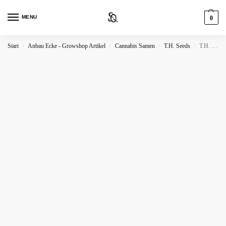
MENU
0
Start
Anbau Ecke - Growshop Artikel
Cannabis Samen
T.H. Seeds
T.H. Seeds Pisthash
/
/
/
/