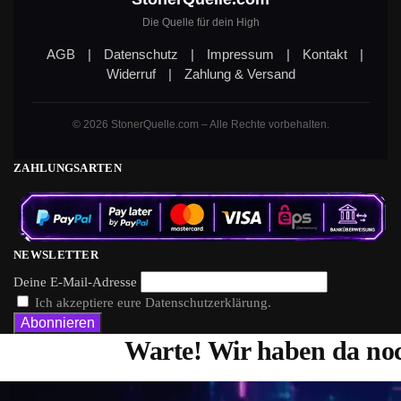
Die Quelle für dein High
AGB
|
Datenschutz
|
Impressum
|
Kontakt
|
Widerruf
|
Zahlung & Versand
© 2026 StonerQuelle.com – Alle Rechte vorbehalten.
ZAHLUNGSARTEN
NEWSLETTER
Deine E-Mail-Adresse
Ich akzeptiere eure Datenschutzerklärung.
Warte! Wir haben da noc