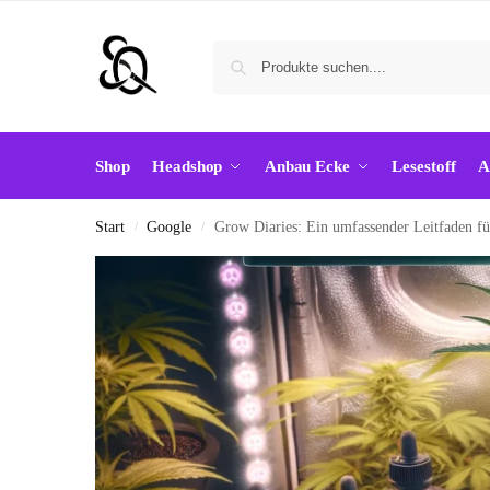
Shop
Headshop
Anbau Ecke
Lesestoff
A
Start
Google
Grow Diaries: Ein umfassender Leitfaden f
/
/