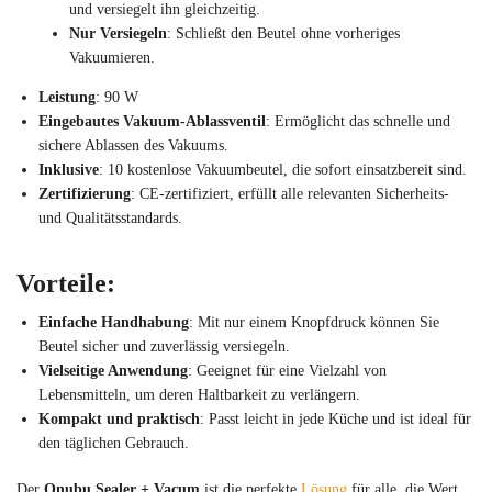
und versiegelt ihn gleichzeitig.
Nur Versiegeln
: Schließt den Beutel ohne vorheriges
Vakuumieren.
Leistung
: 90 W
Eingebautes Vakuum-Ablassventil
: Ermöglicht das schnelle und
sichere Ablassen des Vakuums.
Inklusive
: 10 kostenlose Vakuumbeutel, die sofort einsatzbereit sind.
Zertifizierung
: CE-zertifiziert, erfüllt alle relevanten Sicherheits-
und Qualitätsstandards.
Vorteile:
Einfache Handhabung
: Mit nur einem Knopfdruck können Sie
Beutel sicher und zuverlässig versiegeln.
Vielseitige Anwendung
: Geeignet für eine Vielzahl von
Lebensmitteln, um deren Haltbarkeit zu verlängern.
Kompakt und praktisch
: Passt leicht in jede Küche und ist ideal für
den täglichen Gebrauch.
Der
Qnubu Sealer + Vacum
ist die perfekte
Lösung
für alle, die Wert