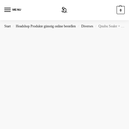
MENU
0
Start
Headshop Produkte günstig online bestellen
Diverses
Qnubu Sealer + Vacum
/
/
/