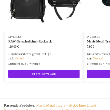
DIVERSES
DIVERSES
RAW Geruchsdichter Rucksack
Marie Metal Tr
119,00
€
7,90
€
Umsatzsteuerbefreit gemäß UStG §6
Umsatzsteuerbefre
zzgl.
Versand
zzgl.
Versand
Lieferzeit: ca. 4-7 Werktage
Lieferzeit: ca. 4-7 
In den Warenkorb
Passende Produkte:
Marie Metal Tray S
·
Zydot Euro Blend
·