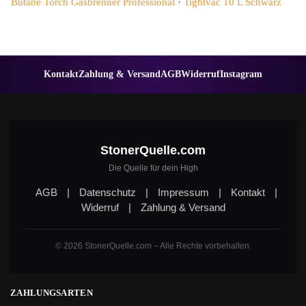
Butane Torch Gasbrenner Professional
·
Tightvac 10 L Schwarz
Kontakt
Zahlung & Versand
AGB
Widerruf
Instagram
StonerQuelle.com
Die Quelle für dein High
AGB
|
Datenschutz
|
Impressum
|
Kontakt
|
Widerruf
|
Zahlung & Versand
© 2026 StonerQuelle.com – Alle Rechte vorbehalten.
ZAHLUNGSARTEN