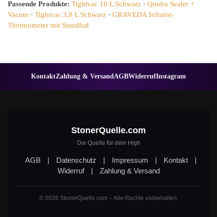
Passende Produkte:
Tightvac 10 L Schwarz
·
Qnubu Sealer +
Vacum
·
Tightvac 3,8 L Schwarz
·
GRAVEDA Infrarot-
Thermometer mit Standfuß
Kontakt
Zahlung & Versand
AGB
Widerruf
Instagram
StonerQuelle.com
Die Quelle für dein High
AGB
|
Datenschutz
|
Impressum
|
Kontakt
|
Widerruf
|
Zahlung & Versand
© 2026 StonerQuelle.com – Alle Rechte vorbehalten.