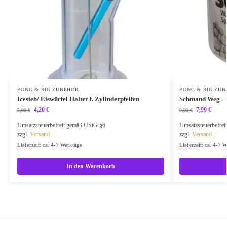
BONG & RIG ZUBEHÖR
BONG & RIG ZU
Icesieb/ Eiswürfel Halter f. Zylinderpfeifen
Schmand Weg – b
4,20
€
7,99
€
5,00
€
9,99
€
Umsatzsteuerbefreit gemäß UStG §6
Umsatzsteuerbefre
zzgl.
Versand
zzgl.
Versand
Lieferzeit: ca. 4-7 Werktage
Lieferzeit: ca. 4-7 
In den Warenkorb