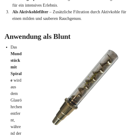
für ein intensives Erlebnis.
Als Aktivkohlefilter
– Zusätzliche Filtration durch Aktivkohle für
einen milden und sauberen Rauchgenuss.
Anwendung als Blunt
Das
Mund
stück
mit
Spiral
e
wird
aus
dem
Glasrö
hrchen
entfer
nt,
währe
nd der