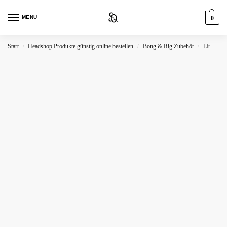
MENU
0
Start
Headshop Produkte günstig online bestellen
Bong & Rig Zubehör
Lit Stick Gold Glasblunt
/
/
/