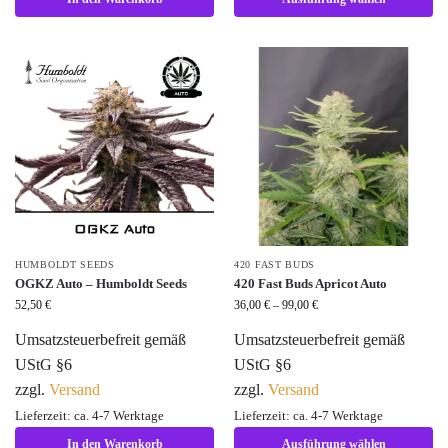
HUMBOLDT SEEDS
420 FAST BUDS
OGKZ Auto – Humboldt Seeds
420 Fast Buds Apricot Auto
52,50
€
36,00
€
–
99,00
€
Umsatzsteuerbefreit gemäß
Umsatzsteuerbefreit gemäß
UStG §6
UStG §6
zzgl.
Versand
zzgl.
Versand
Lieferzeit: ca. 4-7 Werktage
Lieferzeit: ca. 4-7 Werktage
In den Warenkorb
Ausführung wählen