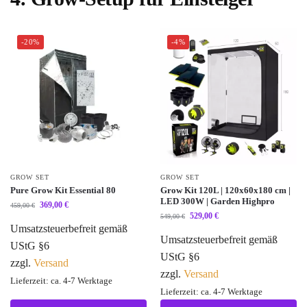
-20%
-4%
GROW SET
GROW SET
Pure Grow Kit Essential 80
Grow Kit 120L | 120x60x180 cm |
LED 300W | Garden Highpro
369,00
€
459,00
€
529,00
€
549,00
€
Umsatzsteuerbefreit gemäß
Umsatzsteuerbefreit gemäß
UStG §6
UStG §6
zzgl.
Versand
zzgl.
Versand
Lieferzeit: ca. 4-7 Werktage
Lieferzeit: ca. 4-7 Werktage