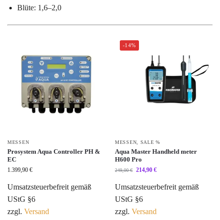
Blüte: 1,6–2,0
-14%
MESSEN
MESSEN
,
SALE %
Prosystem Aqua Controller PH &
Aqua Master Handheld meter
EC
H600 Pro
1.399,90
€
214,90
€
249,00
€
Umsatzsteuerbefreit gemäß
Umsatzsteuerbefreit gemäß
UStG §6
UStG §6
zzgl.
Versand
zzgl.
Versand