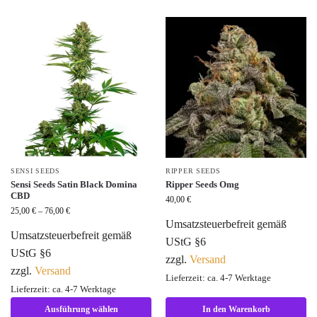
SENSI SEEDS
RIPPER SEEDS
Sensi Seeds Satin Black Domina
Ripper Seeds Omg
CBD
40,00
€
25,00
€
–
76,00
€
Umsatzsteuerbefreit gemäß
Umsatzsteuerbefreit gemäß
UStG §6
UStG §6
zzgl.
Versand
zzgl.
Versand
Lieferzeit: ca. 4-7 Werktage
Lieferzeit: ca. 4-7 Werktage
Ausführung wählen
In den Warenkorb