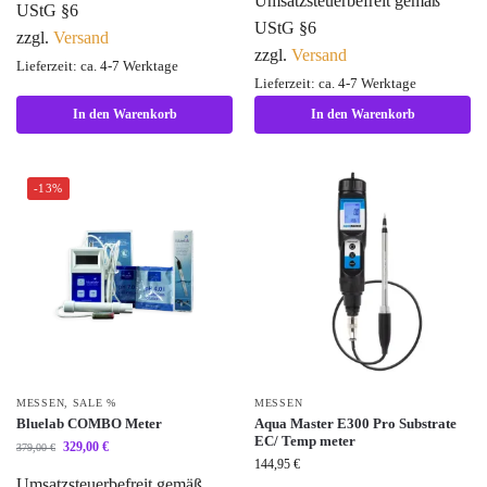
Umsatzsteuerbefreit gemäß
UStG §6
UStG §6
zzgl.
Versand
zzgl.
Versand
Lieferzeit: ca. 4-7 Werktage
Lieferzeit: ca. 4-7 Werktage
In den Warenkorb
In den Warenkorb
-13%
MESSEN
,
SALE %
MESSEN
Bluelab COMBO Meter
Aqua Master E300 Pro Substrate
EC/ Temp meter
329,00
€
379,00
€
144,95
€
Umsatzsteuerbefreit gemäß