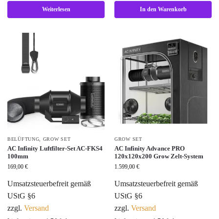
Weiterlesen
In den Warenkorb
BELÜFTUNG
,
GROW SET
GROW SET
AC Infinity Luftfilter-Set AC-FKS4
AC Infinity Advance PRO
100mm
120x120x200 Grow Zelt-System
169,00
€
1.599,00
€
Umsatzsteuerbefreit gemäß
Umsatzsteuerbefreit gemäß
UStG §6
UStG §6
zzgl.
Versand
zzgl.
Versand