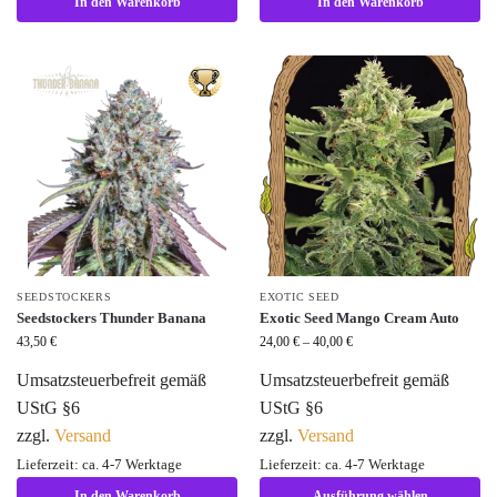
In den Warenkorb
In den Warenkorb
SEEDSTOCKERS
EXOTIC SEED
Seedstockers Thunder Banana
Exotic Seed Mango Cream Auto
43,50
€
24,00
€
–
40,00
€
Umsatzsteuerbefreit gemäß
Umsatzsteuerbefreit gemäß
UStG §6
UStG §6
zzgl.
Versand
zzgl.
Versand
Lieferzeit: ca. 4-7 Werktage
Lieferzeit: ca. 4-7 Werktage
In den Warenkorb
Ausführung wählen