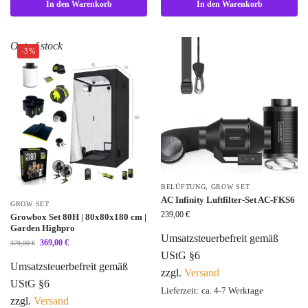
In den Warenkorb
In den Warenkorb
Out of stock
-3%
BELÜFTUNG
,
GROW SET
AC Infinity Luftfilter-Set AC-FKS6
GROW SET
239,00
€
Growbox Set 80H | 80x80x180 cm |
Garden Highpro
Umsatzsteuerbefreit gemäß
369,00
€
379,00
€
UStG §6
Umsatzsteuerbefreit gemäß
zzgl.
Versand
UStG §6
Lieferzeit: ca. 4-7 Werktage
zzgl.
Versand