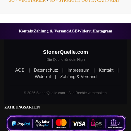
SQ - VEGETARIER
·
SQ - STRAIGHT OUTTA CANNABIS
Kontakt
Zahlung & Versand
AGB
Widerruf
Instagram
StonerQuelle.com
Die Quelle für dein High
AGB
|
Datenschutz
|
Impressum
|
Kontakt
|
Widerruf
|
Zahlung & Versand
© 2026 StonerQuelle.com – Alle Rechte vorbehalten.
ZAHLUNGSARTEN