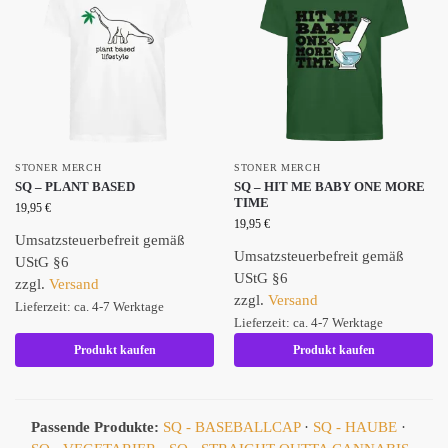
STONER MERCH
STONER MERCH
SQ – PLANT BASED
SQ – HIT ME BABY ONE MORE
TIME
19,95
€
19,95
€
Umsatzsteuerbefreit gemäß
Umsatzsteuerbefreit gemäß
UStG §6
UStG §6
zzgl.
Versand
zzgl.
Versand
Lieferzeit: ca. 4-7 Werktage
Lieferzeit: ca. 4-7 Werktage
Produkt kaufen
Produkt kaufen
Passende Produkte:
SQ - BASEBALLCAP
·
SQ - HAUBE
·